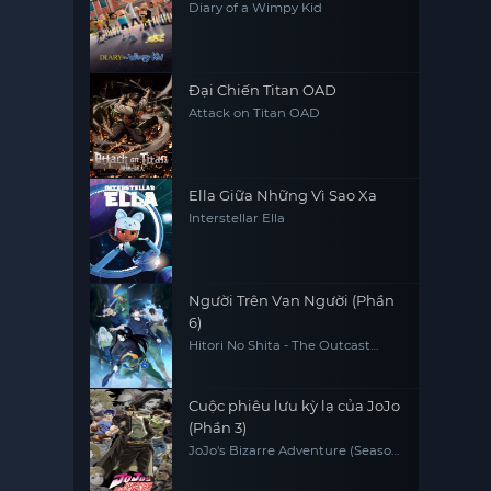
Diary of a Wimpy Kid
Đại Chiến Titan OAD
Attack on Titan OAD
Ella Giữa Những Vì Sao Xa
Interstellar Ella
Người Trên Vạn Người (Phần
6)
Hitori No Shita - The Outcast
(Season 6)
Cuộc phiêu lưu kỳ lạ của JoJo
(Phần 3)
JoJo's Bizarre Adventure (Season
3)