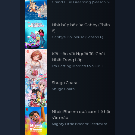
Grand Blue Dreaming (Season 3)
Nhà búp bê của Gabby (Phần
6)
Gabby's Dollhouse (Season 6)
Kết Hôn Với Người Tôi Ghét
Nhất Trong Lớp
I'm Getting Married to a Girl I
Hate in My Class
Shugo Chara!
Shugo Chara!
Nhóc Bheem quả cảm: Lễ hội
sắc màu
Mighty Little Bheem: Festival of
Colors