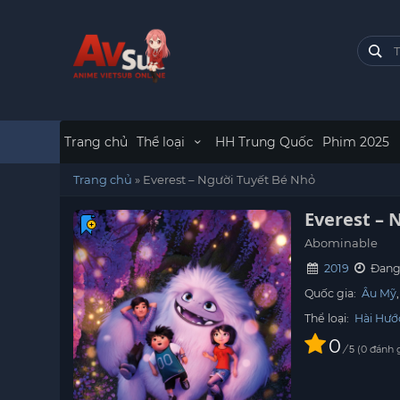
Trang chủ
Thể loại
HH Trung Quốc
Phim 2025
Trang chủ
»
Everest – Người Tuyết Bé Nhỏ
Everest – 
Abominable
2019
Đang 
Quốc gia:
Âu Mỹ
Thể loại:
Hài Hướ
0
/
0
đánh 
5