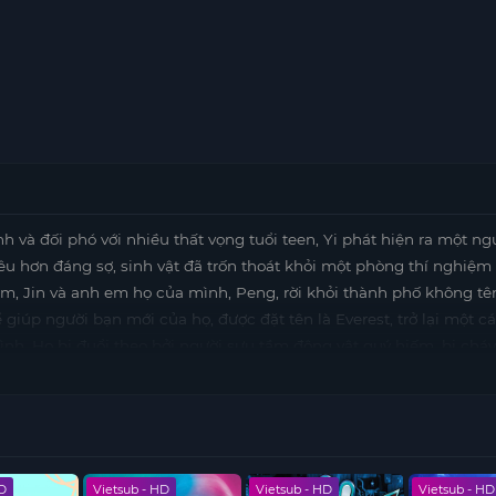
 và đối phó với nhiều thất vọng tuổi teen, Yi phát hiện ra một ngư
êu hơn đáng sợ, sinh vật đã trốn thoát khỏi một phòng thí nghiệm
óm, Jin và anh em họ của mình, Peng, rời khỏi thành phố không tê
giúp người bạn mới của họ, được đặt tên là Everest, trở lại một c
đình. Họ bị đuổi theo bởi người sưu tầm động vật quý hiếm, bị cháy
ời quyết tâm dùng Everest trở lại để giam cầm. Bước vào bộ phim
theo chuyến đi xuyên quốc gia tuyệt đẹp, kể câu chuyện ngọt ngào
bạn, tầm quan trọng của quyền tự do và quyền lực và sức mạnh của
HD
Vietsub - HD
Vietsub - HD
Vietsub - HD