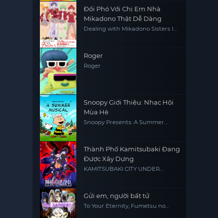
Đối Phó Với Chị Em Nhà
Mikadono Thật Dễ Dàng
Dealing with Mikadono Sisters Is
a Breeze
Roger
Roger
Snoopy Giới Thiệu: Nhạc Hội
Mùa Hè
Snoopy Presents: A Summer
Musical
Thành Phố Kamitsubaki Đang
Được Xây Dựng
KAMITSUBAKI CITY UNDER
CONSTRUCTION
Gửi em, người bất tử
To Your Eternity, Fumetsu no
Anata e