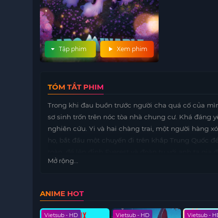
Tập phim
Xem phim
TÓM TẮT PHIM
Trong khi đau buồn trước người cha quá cố của mình
sơ sinh trốn trên nóc tòa nhà chung cư. Khá đáng y
nghiên cứu. Yi và hai chàng trai, một người hàng x
họ, bắt đầu một chuyến đi trên khắp Trung Quốc để 
toàn, để lên đỉnh Everest và đoàn tụ với anh ta gia 
Mở rộng...
nhà động vật học của ông, Tiến sĩ Zara, những ngư
bộ, liên quan đến một cuộc rượt đuổi, diễn ra dọc 
đáng yêu về sự chấp nhận và gắn kết, giá trị tình 
ANIME HOT
đình.
 HD
Vietsub - HD
Vietsub - HD
Vietsub - 