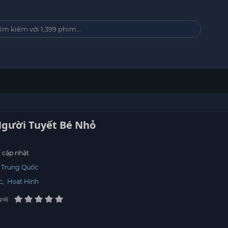
Người Tuyết Bé Nhỏ
cập nhật
Trung Quốc
c
,
Hoạt Hình
giá