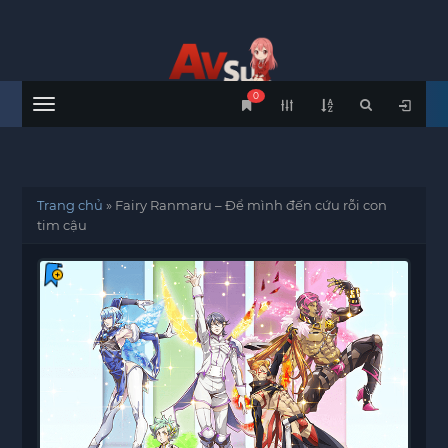
0
Menu
Trang chủ
»
Fairy Ranmaru – Để mình đến cứu rỗi con
tim cậu