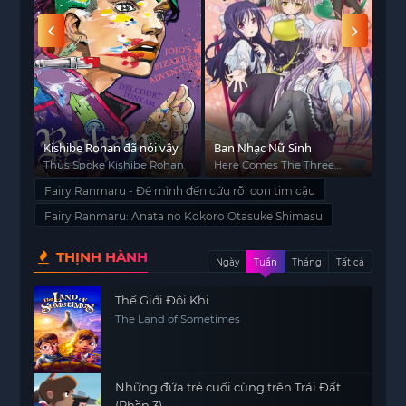
Kishibe Rohan đã nói vậy
Ban Nhạc Nữ Sinh
Chú
Thus Spoke Kishibe Rohan
Here Comes The Three
Du
Angels
Fairy Ranmaru - Để mình đến cứu rỗi con tim cậu
Fairy Ranmaru: Anata no Kokoro Otasuke Shimasu
THỊNH HÀNH
Ngày
Tuần
Tháng
Tất cả
Thế Giới Đôi Khi
The Land of Sometimes
Những đứa trẻ cuối cùng trên Trái Đất
(Phần 3)