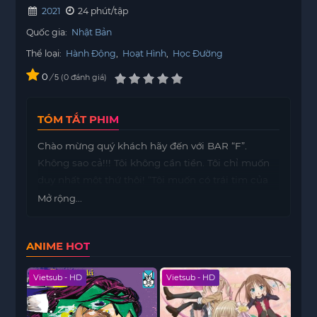
2021
24 phút/tập
Quốc gia:
Nhật Bản
Thể loại:
Hành Động
,
Hoạt Hình
,
Học Đường
0
/
0
đánh giá
5
TÓM TẮT PHIM
Chào mừng quý khách hãy đến với BAR “F”.
Không sao cả!!! Tôi không cần tiền. Tôi chỉ muốn
duy nhất một thứ thôi! “Tôi muốn có trái tim của
bạn !!”
Mở rộng...
ANIME HOT
Vietsub - HD
Vietsub - HD
Viet