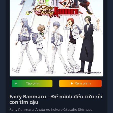
Tập phim
Xem phim
Fairy Ranmaru – Để mình đến cứu rỗi
con tim cậu
Fairy Ranmaru: Anata no Kokoro Otasuke Shimasu