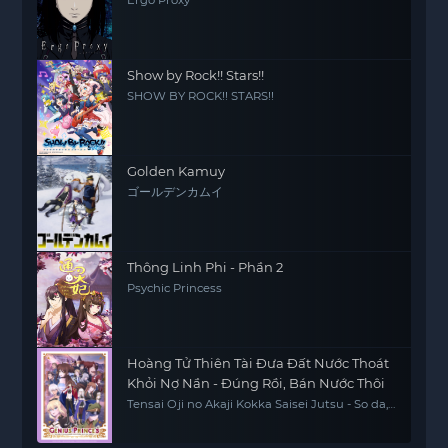
Show by Rock!! Stars!!
SHOW BY ROCK!! STARS!!
Golden Kamuy
ゴールデンカムイ
Thông Linh Phi - Phần 2
Psychic Princess
Hoàng Tử Thiên Tài Đưa Đất Nước Thoát
Khỏi Nợ Nần - Đúng Rồi, Bán Nước Thôi
Tensai Oji no Akaji Kokka Saisei Jutsu - So da,
Baikoku Shiyo, The Genius Prince's Guide to
Raising a Nation Out of Debt, The Genius
Prince's Guide to Raising a Nation Out of