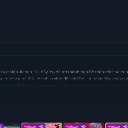
Học viện Jianan. Tại đây, họ đã trở thành bạn bè thân thiết và cù
 mình và trả thù cho cha mình đối với Vân Lan phái, Xiao Yan qu
ốt thiên đường. Mục tiêu của anh là nuốt chửng Fallen Heart Yan,
át triển của bản thân.
 mặt với những nguy hiểm từ các thế lực bên ngoài mà còn phải vư
 chiến không chỉ kiểm tra sức mạnh mà còn thử thách trí tuệ và 
 minh chứng cho sức mạnh của tình bạn và lòng kiên trì trong việ
HD
Vietsub - HD
Vietsub - HD
Vietsub - HD