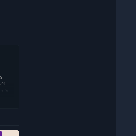
ng
yết
 một
ợt qua
sự
c theo
Vietsub - HD
Vietsub - HD
Vietsub - HD