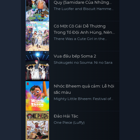
Quy (Samidare Của Những
Tinh Cầu)
The Lucifer and Biscuit Hammer
Hoshi no samidare
Có Một Cô Gái Dễ Thương
Trong Tổ Đội Anh Hùng, Nên
Tôi Thử Tỏ Tình
There Was a Cute Girl in the
Hero's Party, so I Tried Confessing
to Her
Vua đầu bếp Soma 2
Shokugeki no Souma: Ni no Sara
Nhóc Bheem quả cảm: Lễ hội
sắc màu
Mighty Little Bheem: Festival of
Colors
Đảo Hải Tặc
One Piece (Luffy)