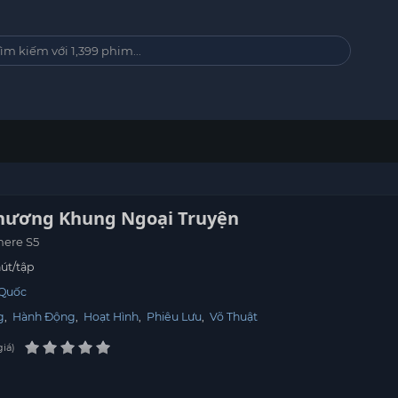
hương Khung Ngoại Truyện
here S5
út/tập
 Quốc
g
,
Hành Động
,
Hoạt Hình
,
Phiêu Lưu
,
Võ Thuật
giá