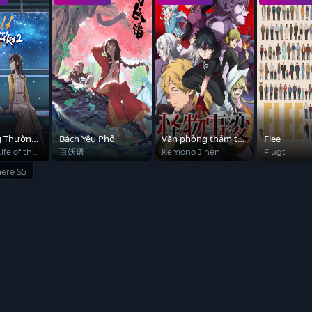
ang đến những bài học quý giá và những kẻ thù đáng gờm. Xiao Y
ệu quả nhất, đồng thời không quên việc xây dựng mối quan hệ vớ
 hành đến những kẻ thù, mỗi nhân vật đều góp phần vào sự phát
 cho cha mình? Hay anh sẽ phải đối mặt với những thử thách lớn h
 Yan trong Đấu Phá Thương Khung Ngoại Truyện
https://animeviets
n của chính bản thân anh với những mong muốn và nỗi sợ hãi của
 trong hành trình này.
g Thường
Bách Yêu Phổ
Văn phòng thám tử
Flee
Tiên
quái vật
ife of the
百妖谱
Kemono Jihen
Flugt
King S2
a 2
here S5