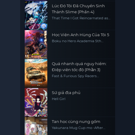
Lúc Đó Tôi Đã Chuyển Sinh
Thành Slime (Phần 4)
That Time I Got Reincarnated as
a Slime (Season 4)
Học Viện Anh Hùng Của Tôi 5
Boku no Hero Academia 5th
Season
Quá nhanh quá nguy hiểm:
Điệp viên tốc độ (Phần 3)
Fast & Furious Spy Racers
(Season 3)
Sứ giả địa phủ
Hell Girl
Tan học cùng nung gốm
Yakunara Mug Cup mo -After
School Of YAKUMO-