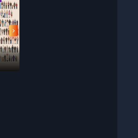
an phải
i
 triển
ơn mà
ub1.net/
 mình.
Kishibe Rohan đã
Hakata Tonkotsu
Học Viện An
nói vậy
Ramens
Vigilantes
Thus Spoke Kishibe
博多豚骨ラーメンズ
My Hero Aca
Rohan
Vigilantes