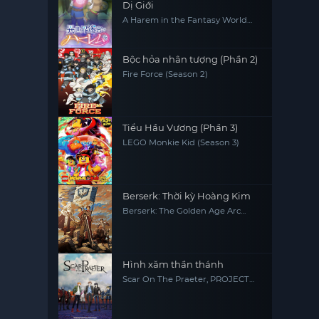
Dị Giới
A Harem in the Fantasy World
Dungeon
Bộc hỏa nhân tượng (Phần 2)
Fire Force (Season 2)
Tiểu Hầu Vương (Phần 3)
LEGO Monkie Kid (Season 3)
Berserk: Thời kỳ Hoàng Kim
Berserk: The Golden Age Arc
Memorial Edition
Hình xăm thần thánh
Scar On The Praeter, PROJECT
SCARD