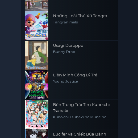
Những Loài Thú Xứ Tangra
Tangranimals
Usagi Doroppu
Bunny Drop
Liên Minh Công Lý Trẻ
Young Justice
Bên Trong Trái Tim Kunoichi
Tsubaki
Kunoichi Tsubaki no Mune no
Uchi
Lucifer Và Chiếc Búa Bánh