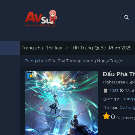
Trang chủ
Thể loại
HH Trung Quốc
Phim 2025
Trang chủ
»
Đấu Phá Thương Khung Ngoại Truyện
Đấu Phá T
Fights Break Sp
2023
25 ph
Quốc gia:
Trung
Thể loại:
Cổ Tran
0
/
0
đánh 
5