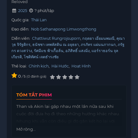
Reloved
2025
? phút/tập
Quốc gia:
Thái Lan
Đạo diễn:
Nob Sathanapong Limwongthong
Diễn viên:
Chattiwut Rungrojsuporn
กฤตยา เอี่ยมนพมณี
คุณา
วุธ จิรัฐติกร
ธนัชชา เทพหัสดิน ณ อยุธยา
ภรภัทร แผ่นนภากนก
ภรัฐ
กร ดวงสว่าง
รัศมีแข ฟ้าเกื้อล้น
อภิสิทธิ์ แสงมิ่ง
แอร์ราธอร์น จุล
เกียรติ
โชติทัศน์ เจตธำรงชัย
Thể loại:
Chính kịch
,
Hài Hước
,
Hoạt Hình
0
/
0
đánh giá
5
TÓM TẮT PHIM
Than và Akin lại gặp nhau một lần nữa sau khi
cuộc đời đưa họ đi theo những hướng khác nhau.
Nhưng khi vẫn còn điều gì đó gắn kết họ lại với
nhau, những cảm xúc cũ bất ngờ trỗi dậy. Lần
Mở rộng...
này, không chỉ là chuyện của hai trái tim — mà