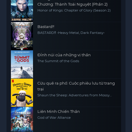
Chương: Thành Toái Nguyệt (Phần 2)
Honor of Kings: Chapter of Glory (Season 2)
Bastard!!
BASTARD‼ -Heavy Metal, Dark Fantasy-
Đỉnh núi của những vị thần
The Summit of the Gods
Cừu quê ra phố: Cuộc phiêu lưu từ trang
trại
Shaun the Sheep: Adventures from Mossy
Bottom
Liên Minh Chiến Thần
God of War Alliance