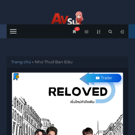
0
Menu
Trang chủ
»
Như Thuở Ban Đầu
Trailer