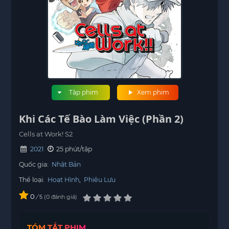
Tập phim
Xem phim
Khi Các Tế Bào Làm Việc (Phần 2)
Cells at Work! S2
2021
25 phút/tập
Quốc gia:
Nhật Bản
Thể loại:
Hoạt Hình
,
Phiêu Lưu
0
/
0
đánh giá
5
TÓM TẮT PHIM