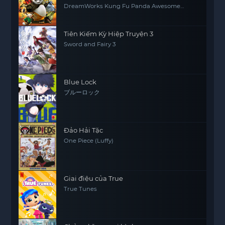
DreamWorks Kung Fu Panda Awesome
Secrets
Tiên Kiếm Kỳ Hiệp Truyện 3
Sword and Fairy 3
Blue Lock
ブルーロック
Đảo Hải Tặc
One Piece (Luffy)
Giai điệu của True
True Tunes