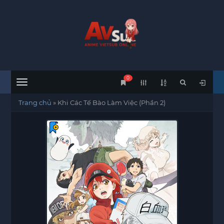
0
Menu
Trang chủ
»
Khi Các Tế Bào Làm Việc (Phần 2)