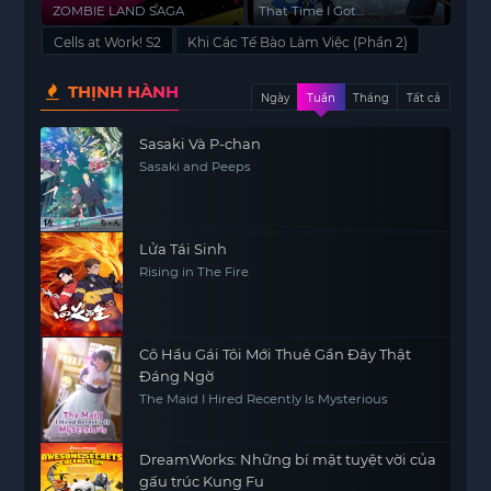
lửa
thành Slime
De
ZOMBIE LAND SAGA
That Time I Got
Wit
Reincarnated as a Slime S2
Cells at Work! S2
Khi Các Tế Bào Làm Việc (Phần 2)
Part2, Tensei Shitara Slime
Datta Ken
THỊNH HÀNH
Ngày
Tuần
Tháng
Tất cả
Sasaki Và P-chan
Sasaki and Peeps
Lửa Tái Sinh
Rising in The Fire
Cô Hầu Gái Tôi Mới Thuê Gần Đây Thật
Đáng Ngờ
The Maid I Hired Recently Is Mysterious
DreamWorks: Những bí mật tuyệt vời của
gấu trúc Kung Fu