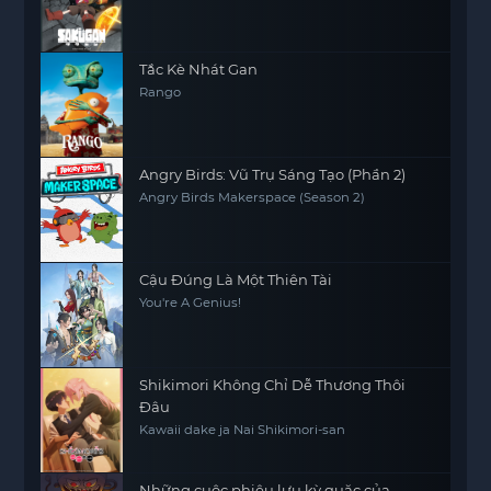
Tắc Kè Nhát Gan
Rango
Angry Birds: Vũ Trụ Sáng Tạo (Phần 2)
Angry Birds Makerspace (Season 2)
Cậu Đúng Là Một Thiên Tài
You're A Genius!
Shikimori Không Chỉ Dễ Thương Thôi
Đâu
Kawaii dake ja Nai Shikimori-san
Những cuộc phiêu lưu kỳ quặc của