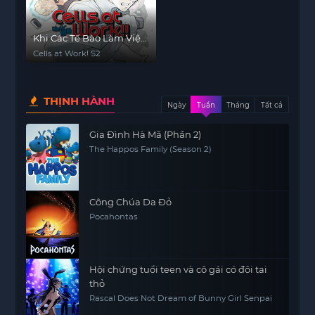
Khi Các Tế Bào Làm Việc
(Phần 2)
Cells at Work! S2
THỊNH HÀNH
Ngày
Tuần
Tháng
Tất cả
Gia Đình Hà Mã (Phần 2)
The Happos Family (Season 2)
Công Chúa Da Đỏ
Pocahontas
Hội chứng tuổi teen và cô gái có đôi tai
thỏ
Rascal Does Not Dream of Bunny Girl Senpai