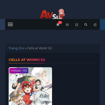
0
Menu
Trang chủ
»
Cells at Work! S2
CELLS AT WORK! S2
Vietsub - HD