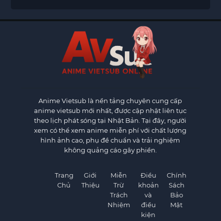
Anime Vietsub
là nền tảng chuyên cung cấp
anime vietsub mới nhất, được cập nhật liên tục
theo lịch phát sóng tại Nhật Bản. Tại đây, người
xem có thể xem anime miễn phí với chất lượng
hình ảnh cao, phụ đề chuẩn và trải nghiệm
không quảng cáo gây phiền.
Trang
Giới
Miễn
Điều
Chính
Chủ
Thiệu
Trừ
khoản
Sách
Trách
và
Bảo
Nhiệm
điều
Mật
kiện
×