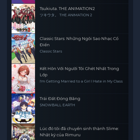
Tsukiuta. THE ANIMATION2
ツキウタ。 THE ANIMATION 2
Classic Stars: Những Ngôi Sao Nhạc Cổ
Điển
Classic Stars
Kết Hôn Với Người Tôi Ghét Nhất Trong
Lớp
I'm Getting Married to a Girl I Hate in My Class
Trái Đất Đóng Băng
SNOWBALL EARTH
Lúc đó tôi đã chuyển sinh thành Slime:
Nhật ký của Rimuru