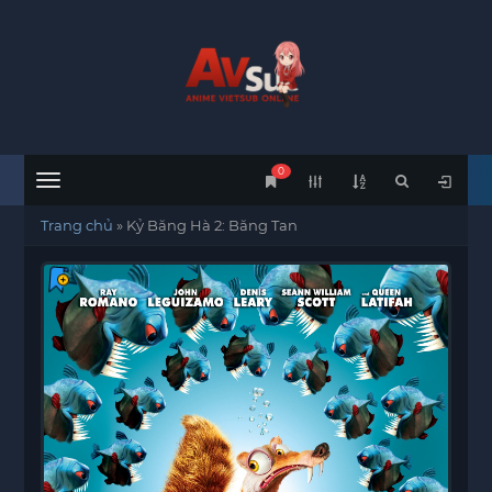
0
Menu
Trang chủ
»
Kỷ Băng Hà 2: Băng Tan