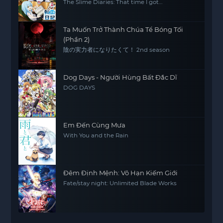
The Slime Diaries: That time I got
reincarnated as a Slime
Ta Muốn Trở Thành Chúa Tể Bóng Tối
(Phần 2)
陰の実力者になりたくて！ 2nd season
Dog Days - Người Hùng Bất Đắc Dĩ
DOG DAYS
Em Đến Cùng Mưa
With You and the Rain
Đêm Định Mệnh: Vô Hạn Kiếm Giới
Fate/stay night: Unlimited Blade Works