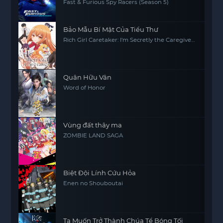
Fast & Furious Spy Racers (Season 5)
Bảo Mẫu Bí Mật Của Tiểu Thư
Rich Girl Caretaker: I'm Secretly the Caregiver
of the Most Popular Girl in This Rich Kid
School
Quân Hữu Vân
Word of Honor
Vùng đất thây ma
ZOMBIE LAND SAGA
Biệt Đội Lính Cứu Hỏa
Enen no Shouboutai
Ta Muốn Trở Thành Chúa Tể Bóng Tối