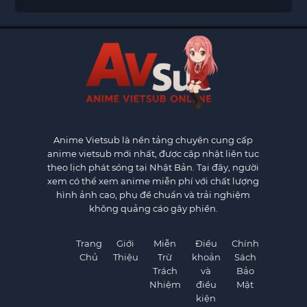
Anime Vietsub
là nền tảng chuyên cung cấp
anime vietsub mới nhất, được cập nhật liên tục
theo lịch phát sóng tại Nhật Bản. Tại đây, người
xem có thể xem anime miễn phí với chất lượng
hình ảnh cao, phụ đề chuẩn và trải nghiệm
không quảng cáo gây phiền.
Trang
Giới
Miễn
Điều
Chính
Chủ
Thiệu
Trừ
khoản
Sách
Trách
và
Bảo
Nhiệm
điều
Mật
kiện
×