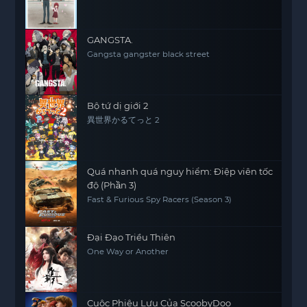
GANGSTA.
Gangsta gangster black street
Bộ tứ dị giới 2
異世界かるてっと 2
Quá nhanh quá nguy hiểm: Điệp viên tốc
độ (Phần 3)
Fast & Furious Spy Racers (Season 3)
Đại Đạo Triều Thiên
One Way or Another
Cuộc Phiêu Lưu Của ScoobyDoo