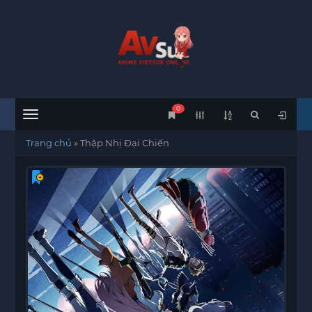
0
Menu
Trang chủ
»
Thập Nhị Đại Chiến