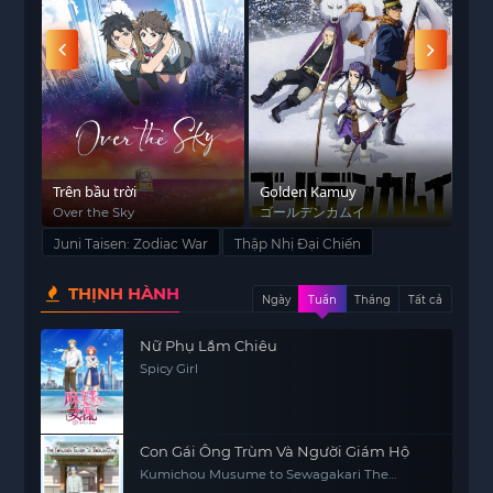
thế giới. Tuy nhiên, khi những âm mưu từ quá
khứ bị vén màn, anh phải đối mặt với các thần
quyền năng khác trong một trận chiến quyết định
gọi là
Thập Nhị Đại Chiến
. Mỗi đại chiến có thể
thay đổi hoàn toàn cục diện của các vương quốc
và định hình lại số phận của cả thế giới.
Raiden
cùng với những đồng minh của mình phải chiến
a
Trên bầu trời
Golden Kamuy
Dan
đấu với những thế lực đen tối đang đe dọa sự tồn
e
Over the Sky
ゴールデンカムイ
Dan
tại của thế giới, đồng thời khám phá những bí
Juni Taisen: Zodiac War
Thập Nhị Đại Chiến
mật sâu sắc về các vị thần và nguồn gốc sức
mạnh của họ.
THỊNH HÀNH
Ngày
Tuần
Tháng
Tất cả
Thập Nhị Đại Chiến
không chỉ gây ấn tượng với
Nữ Phụ Lắm Chiêu
những pha hành động đầy kịch tính mà còn
Spicy Girl
khám phá những mối quan hệ phức tạp giữa các
nhân vật, sự hy sinh và lòng trung thành. Bộ
anime
này mang đến một cuộc phiêu lưu vĩ đại
Con Gái Ông Trùm Và Người Giám Hộ
về sự đấu tranh giữa cái thiện và cái ác, tình bạn
Kumichou Musume to Sewagakari The
và sự phản bội.
Yakuza's Guide to Babysitting