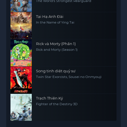
Cung
The World's Strongest Rearguard
Tại Hạ Anh Đài
In the Name of Ying Tai
Rick và Morty (Phần 1)
Rick and Morty (Season 1)
Song tinh diệt quỷ sư
Twin Star Exorcists, Sousei no Onmyouji
Trạch Thiên Ký
Fighter of the Destiny 3D