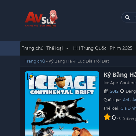
Trang chủ
Thể loại
HH Trung Quốc
Phim 2025
Trang chủ
»
Kỷ Băng Hà 4: Lục Địa Trôi Dạt
Kỷ Băng Hà
Ice Age: Contine
2012
Đang 
Quốc gia:
Anh
Â
Thể loại:
Gia Đìn
0
/
0
đánh 
5