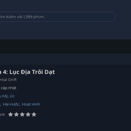
 4: Lục Địa Trôi Dạt
ntal Drift
cập nhật
u Mỹ
Úc
h
,
Hài Hước
,
Hoạt Hình
giá