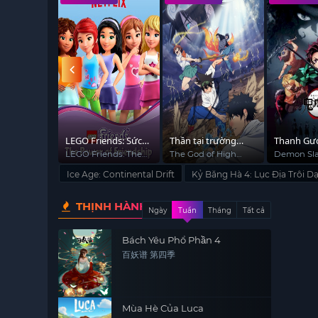
 Ngọc Rồng
LEGO Friends: Sức
Thần tại trường
Thanh Gư
 Máy Số 13
mạnh của tình bạn
trung học
Quỷ
ll Z:
LEGO Friends: The
The God of High
Demon Sla
roid 13!
Power of Friendship
School
(Phần 2)
Ice Age: Continental Drift
Kỷ Băng Hà 4: Lục Địa Trôi D
(Season 2)
THỊNH HÀNH
Ngày
Tuần
Tháng
Tất cả
Bách Yêu Phổ Phần 4
百妖谱 第四季
Mùa Hè Của Luca