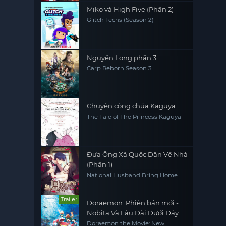
Miko và High Five (Phần 2)
Glitch Techs (Season 2)
Nguyên Long phần 3
Carp Reborn Season 3
Chuyện công chúa Kaguya
The Tale of The Princess Kaguya
Đưa Ông Xã Quốc Dân Về Nhà
(Phần 1)
National Husband Bring Home
(Season 1)
Trailer
Doraemon: Phiên bản mới -
Nobita Và Lâu Đài Dưới Đáy
Biển
Doraemon the Movie: New