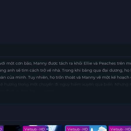
 với một cơn bão, Manny được tách ra khỏi Ellie và Peaches trên m
ằng anh sẽ tìm cách trở về nhà. Trong khi băng qua đại dương, họ 
oàn của mình. Tuy nhiên, họ trốn thoát và Manny vẽ một kế hoạch
quê hương trong một chuyến đi nguy hiểm xuyên qua biển. Nhưng
gia đình và bạn bè của mình.
HD
Vietsub - HD
Vietsub - HD
Vietsub - HD