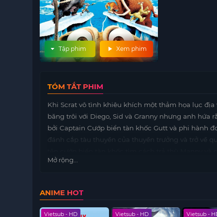
Tập phim
Xem phim
TÓM TẮT PHIM
Khi Scrat vô tình khiêu khích một thảm họa lục địa
băng trôi với Diego, Sid và Granny nhưng anh hứa r
bởi Captain Cướp biển tàn khốc Gutt và phi hành đ
đánh cắp tàu thuyền của thuyền trưởng và trở về 
tên cướp biển tàn khốc tìm cách trả thù Manny và 
Mở rộng...
ANIME HOT
 HD
Vietsub - HD
Vietsub - HD
Vietsub - 