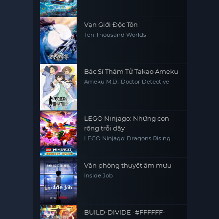
Nobita and the Castle of the
Undersea Devil
Vạn Giới Độc Tôn
Ten Thousand Worlds
Bác Sĩ Thám Tử Takao Ameku
Ameku M.D.: Doctor Detective
LEGO Ninjago: Những con
rồng trỗi dậy
LEGO Ninjago: Dragons Rising
Văn phòng thuyết âm mưu
Inside Job
BUILD-DIVIDE -#FFFFFF-