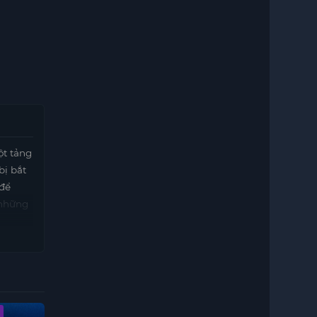
ột tảng
bị bắt
 để
 những
Vietsub - HD
Vietsub - HD
Vietsub - HD