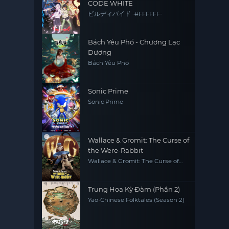
CODE WHITE
ビルディバイド -#FFFFFF-
Bách Yêu Phổ - Chương Lạc
Dương
Bách Yêu Phổ
Sonic Prime
Sonic Prime
Wallace & Gromit: The Curse of
the Were-Rabbit
Wallace & Gromit: The Curse of
the Were-Rabbit
Trung Hoa Kỳ Đàm (Phần 2)
Yao-Chinese Folktales (Season 2)