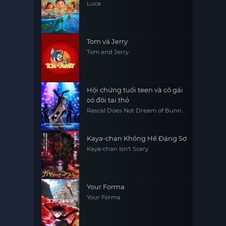
Luca
Tom và Jerry
Tom and Jerry
Hội chứng tuổi teen và cô gái
có đôi tai thỏ
Rascal Does Not Dream of Bunny
Girl Senpai
Kaya-chan Không Hề Đáng Sợ
Kaya-chan Isn't Scary
Your Forma
Your Forma