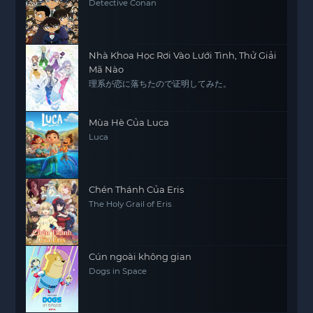
Detective Conan
Nhà Khoa Học Rơi Vào Lưới Tình, Thử Giải
Mã Nào
理系が恋に落ちたので证明してみた。
Mùa Hè Của Luca
Luca
Chén Thánh Của Eris
The Holy Grail of Eris
Cún ngoài không gian
Dogs in Space