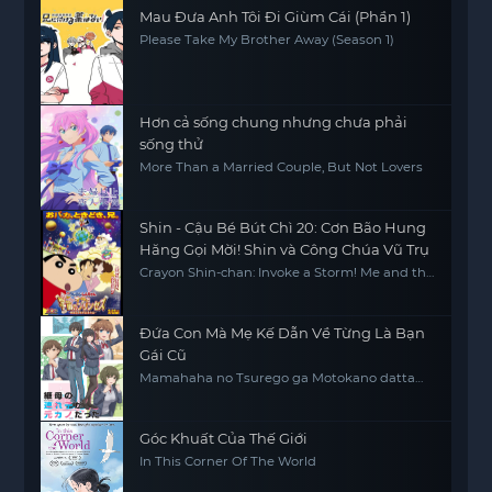
Mau Đưa Anh Tôi Đi Giùm Cái (Phần 1)
Please Take My Brother Away (Season 1)
Hơn cả sống chung nhưng chưa phải
sống thử
More Than a Married Couple, But Not Lovers
Shin - Cậu Bé Bút Chì 20: Cơn Bão Hung
Hăng Gọi Mời! Shin và Công Chúa Vũ Trụ
Crayon Shin-chan: Invoke a Storm! Me and the
Space Princess
Đứa Con Mà Mẹ Kế Dẫn Về Từng Là Bạn
Gái Cũ
Mamahaha no Tsurego ga Motokano datta
My Stepmom's Daughter Is My Ex
Góc Khuất Của Thế Giới
In This Corner Of The World