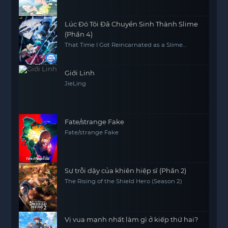
Lúc Đó Tôi Đã Chuyển Sinh Thành Slime
(Phần 4)
That Time I Got Reincarnated as a Slime
(Season 4)
Giới Linh
JieLing
Fate/strange Fake
Fate/strange Fake
Sự trỗi dậy của khiên hiệp sĩ (Phần 2)
The Rising of the Shield Hero (Season 2)
Vị vua mạnh nhất làm gì ở kiếp thứ hai?