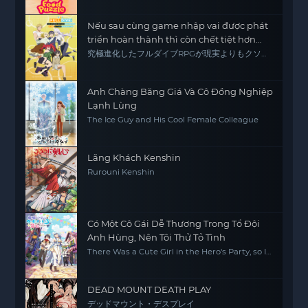
Nếu sau cùng game nhập vai được phát
triển hoàn thành thì còn chết tiệt hơn
thực tế
究極進化したフルダイブRPGが現実よりもクソゲ
ーだったら
Anh Chàng Băng Giá Và Cô Đồng Nghiệp
Lạnh Lùng
The Ice Guy and His Cool Female Colleague
Lãng Khách Kenshin
Rurouni Kenshin
Có Một Cô Gái Dễ Thương Trong Tổ Đội
Anh Hùng, Nên Tôi Thử Tỏ Tình
There Was a Cute Girl in the Hero's Party, so I
Tried Confessing to Her
DEAD MOUNT DEATH PLAY
デッドマウント・デスプレイ