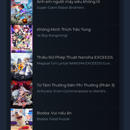
Anh em người máy siêu khổng lồ
Super Giant Robot Brothers
Khổng Minh Thích Tiệc Tùng
Ya Boy Kongming!
Thiếu Nữ Phép Thuật Nanoha EXCEEDS
Magical Girl Lyrical NANOHA EXCEEDS Gun
Blaze Vengeance
Từ Tầm Thường Đến Phi Thường (Phần 3)
Arifureta: From Commonplace to World's
Strongest (Season 3)
Booba: Vui nấu ăn
Booba: Food Puzzle