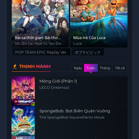
i
Bài ca thời gian: Bài thơ
Mùa Hè Của Luca
BoB
điên cuồng của hoa và lửa
Shi Zhi Ge: Hua Yu Yan De
Luca
BoB
s
Kuangxiang Shi
POP TEAM EPIC Replay Ver.
ポプテピピック
THỊNH HÀNH
Ngày
Tuần
Tháng
Tất cả
Mộng Giới (Phần 1)
LEGO Dreamzzz
SpongeBob: Bọt Biển Quần Vuông
The SpongeBob SquarePants Movie