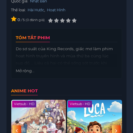
Quốc gia:
Nhật Bản
Thể loại:
Hài Hước
,
Hoạt Hình
0
/
0
đánh giá
5
TÓM TẮT PHIM
Do sơ suất của King Records, giấc mơ làm phim
hoạt hình truyền hình và mùa thứ ba cùng lúc
sụp đổ … Liệu cả hai có thể sống sót trước khi
anime phát sóng …?
Mở rộng...
ANIME HOT
Vietsub - HD
Vietsub - HD
Viet