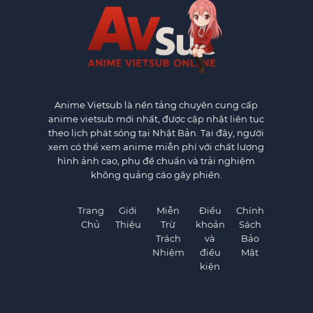
Anime Vietsub
là nền tảng chuyên cung cấp
anime vietsub mới nhất, được cập nhật liên tục
theo lịch phát sóng tại Nhật Bản. Tại đây, người
xem có thể xem anime miễn phí với chất lượng
hình ảnh cao, phụ đề chuẩn và trải nghiệm
không quảng cáo gây phiền.
Trang
Giới
Miễn
Điều
Chính
Chủ
Thiệu
Trừ
khoản
Sách
Trách
và
Bảo
Nhiệm
điều
Mật
kiện
×
×