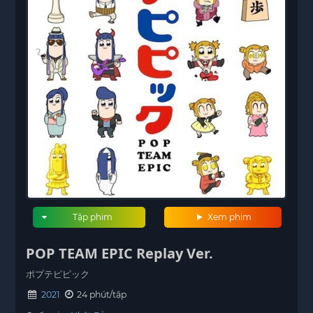
Tập phim
Xem phim
POP TEAM EPIC Replay Ver.
ポプテピピック
2021
24 phút/tập