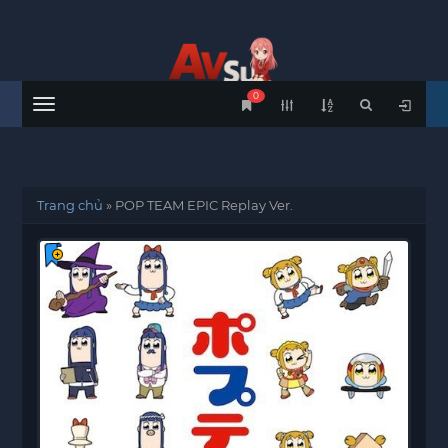
0
Menu
Trang chủ
»
POP TEAM EPIC Replay Ver.