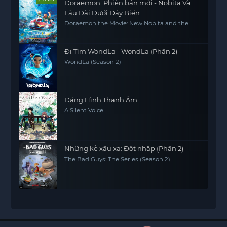
Doraemon: Phiên bản mới - Nobita Và
Lâu Đài Dưới Đáy Biển
Doraemon the Movie: New Nobita and the
Castle of the Undersea Devil
Đi Tìm WondLa - WondLa (Phần 2)
WondLa (Season 2)
Dáng Hình Thanh Âm
A Silent Voice
Những kẻ xấu xa: Đột nhập (Phần 2)
The Bad Guys: The Series (Season 2)