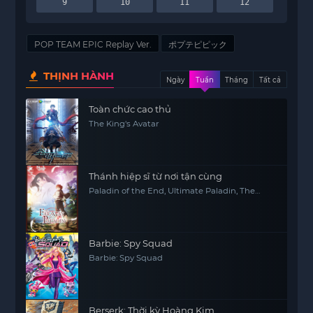
9
10
11
12
POP TEAM EPIC Replay Ver.
ポプテピピック
THỊNH HÀNH
Ngày
Tuần
Tháng
Tất cả
Toàn chức cao thủ
The King's Avatar
Thánh hiệp sĩ từ nơi tận cùng
Paladin of the End, Ultimate Paladin, The
Faraway Paladin, Saihate no Paladin
Barbie: Spy Squad
Barbie: Spy Squad
Berserk: Thời kỳ Hoàng Kim