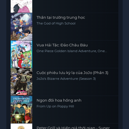
Thần tại trường trung học
The God of High School
Vua Hải Tặc: Đảo Châu Báu
One Piece Golden Island Adventure, One
Piece: The Movie, One Piece Movie 1
Cuộc phiêu lưu kỳ lạ của JoJo (Phần 3)
JoJo's Bizarre Adventure (Season 3)
Ngọn đồi hoa hồng anh
From Up on Poppy Hill
Peter Grill và Hiền giả thời gian - Super