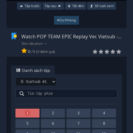
Tập trước
Tập sau
Tắt đèn
59
lượt xem
#Dự Phòng
Watch POP TEAM EPIC Replay Ver. Vietsub -
HD
0
/
0
đánh giá
5
Danh sách tập
1
2
3
4
5
6
7
8