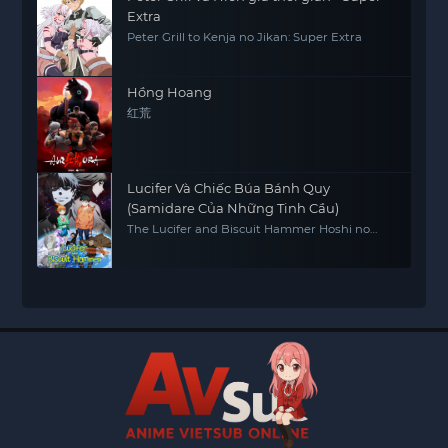
Extra
Peter Grill to Kenja no Jikan: Super Extra
Hồng Hoang
红荒
Lucifer Và Chiếc Búa Bánh Quy
(Samidare Của Những Tinh Cầu)
The Lucifer and Biscuit Hammer Hoshi no
samidare