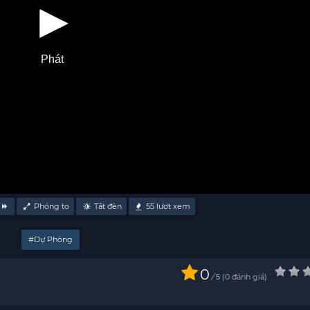
Phát
Phóng to
Tắt đèn
55
lượt xem
#Dự Phòng
0
/
0
đánh giá
5