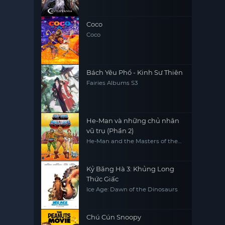
Coco
Coco
Bách Yêu Phổ - Kinh Sư Thiên
Fairies Albums S3
He-Man và những chủ nhân
vũ trụ (Phần 2)
He-Man and the Masters of the
Universe (Season 2)
Kỷ Băng Hà 3: Khủng Long
Thức Giấc
Ice Age: Dawn of the Dinosaurs
Chú Cún Snoopy