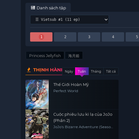
Danh sách tập
1
2
3
4
5
Princess Jellyfish
海月姫
THỊNH HÀNH
Ngày
Tuần
Tháng
Tất cả
Thế Giới Hoàn Mỹ
Perfect World
Cuộc phiêu lưu kì lạ của JoJo
(Phần 2)
JoJo's Bizarre Adventure (Season
2)