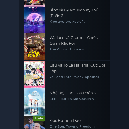
Kipo và Kỷ Nguyên Kỳ Thú
(Phần 3)
Kipo and the Age of
Wonderbeasts (Season 3)
Wallace và Gromit - Chiếc
Quần Rắc Rối
The Wrong Trousers
Cậu Và Tớ Là Hai Thái Cực Đối
Lập
You and I Are Polar Opposites
Nhật Ký Hán Hoá Phần 3
God Troubles Me Season 3
Trailer
Độc Bộ Tiêu Dao
One Step Toward Freedom