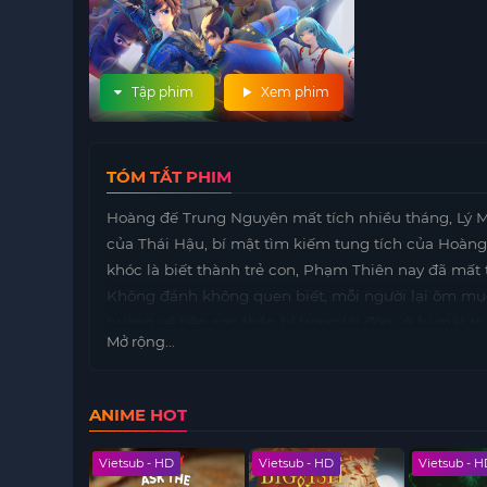
Tập phim
Xem phim
TÓM TẮT PHIM
Hoàng đế Trung Nguyên mất tích nhiều tháng, Lý M
của Thái Hậu, bí mật tìm kiếm tung tích của Hoàng
khóc là biết thành trẻ con, Phạm Thiên nay đã mất 
Không đánh không quen biết, mỗi người lại ôm mụ
hường về tiên sơn thần bí trong lời đồn và bí mật t
Mở rộng...
ANIME HOT
8/8)
Vietsub - HD
Vietsub - HD
Vietsub - 