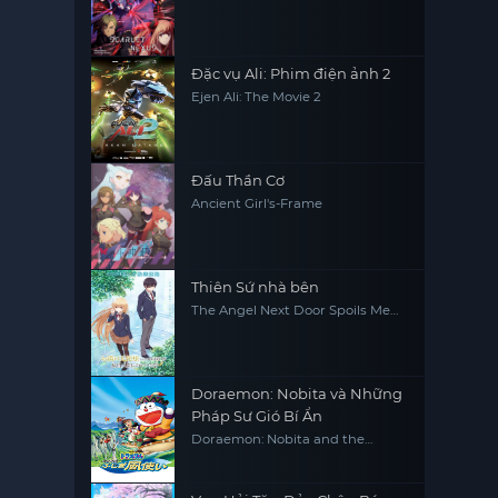
Đặc vụ Ali: Phim điện ảnh 2
Ejen Ali: The Movie 2
Đấu Thần Cơ
Ancient Girl's-Frame
Thiên Sứ nhà bên
The Angel Next Door Spoils Me
Rotten
Doraemon: Nobita và Những
Pháp Sư Gió Bí Ẩn
Doraemon: Nobita and the
Windmasters