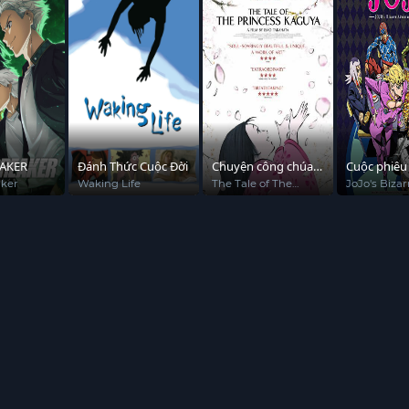
AKER
Đánh Thức Cuộc Đời
Chuyện công chúa
Cuộc phiêu 
Kaguya
của JoJo (P
ker
Waking Life
The Tale of The
JoJo's Bizar
Princess Kaguya
Adventure 
4)