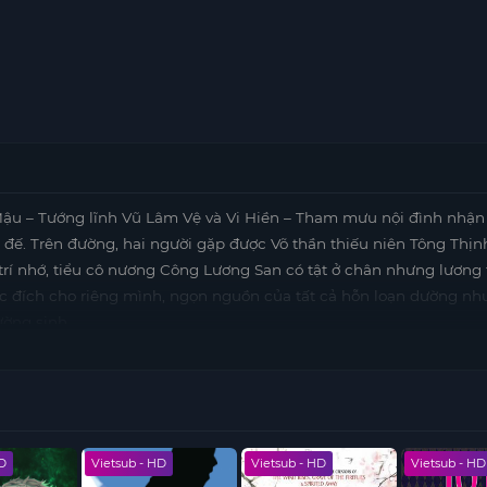
ậu – Tướng lĩnh Vũ Lâm Vệ và Vi Hiền – Tham mưu nội đình nhận
 đế. Trên đường, hai người gặp được Võ thần thiếu niên Tông Thịn
trí nhớ, tiểu cô nương Công Lương San có tật ở chân nhưng lương 
c đích cho riêng mình, ngọn nguồn của tất cả hỗn loạn dường nh
rường sinh…
HD
Vietsub - HD
Vietsub - HD
Vietsub - HD