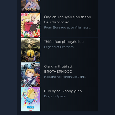
Ông chú chuyển sinh thành
tiểu thư độc ác
From Bureaucrat to Villainess:
Dad's Been Reincarnated!
Thiên Bảo phục yêu lục
Legend of Exorcism
Giả kim thuật sư:
BROTHERHOOD
Hagane no Renkinjutsushi:
Fullmetal Alchemist Fullmetal
Alchemist (2009) FMA FMAB
Cún ngoài không gian
Dogs in Space