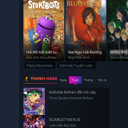
Vietsub - HD
: Ngự khí
Hỏi Rô bốt biết tuốt
Đại Ngư Hải Đường
WIND BRE
cùng
(Phần 2)
he Last
Ask the StoryBots
Big Fish And
Wind Brea
r
(Season 2)
Begonia
Fairy Mountain
Sơn Hải Tuyệt Luân
THỊNH HÀNH
Ngày
Tuần
Tháng
Tất cả
Kishibe Rohan đã nói vậy
Thus Spoke Kishibe Rohan
SCARLET NEXUS
Liên Kết Rực Đỏ