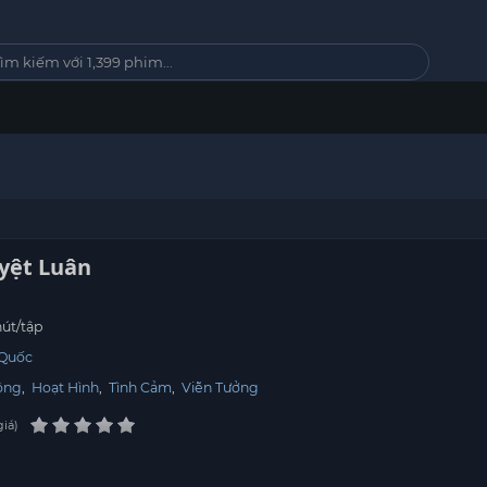
yệt Luân
út/tập
 Quốc
ộng
,
Hoạt Hình
,
Tình Cảm
,
Viễn Tưởng
giá