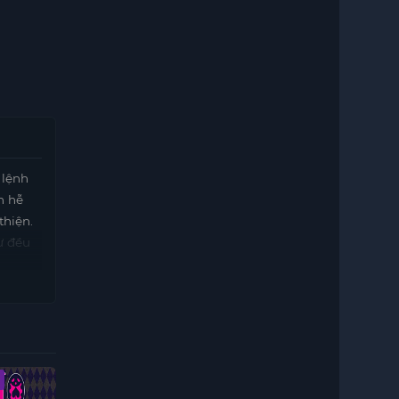
 lệnh
h hễ
thiện.
ư đều
Vietsub - HD
Vietsub - HD
Vietsub - HD