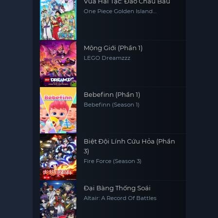
Vua Hải Tặc: Đảo Châu Báu
One Piece Golden Island
Adventure, One Piece: The Movie,
One Piece Movie 1
Mộng Giới (Phần 1)
LEGO Dreamzzz
Bebefinn (Phần 1)
Bebefinn (Season 1)
Biệt Đội Lính Cứu Hỏa (Phần
3)
Fire Force (Season 3)
Đại Bàng Thống Soái
Altair: A Record Of Battles