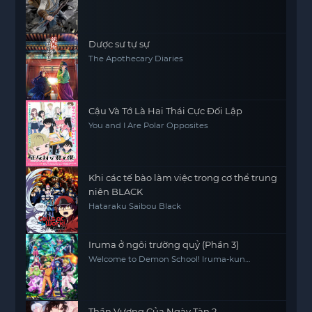
Dược sư tự sự
The Apothecary Diaries
Cậu Và Tớ Là Hai Thái Cực Đối Lập
You and I Are Polar Opposites
Khi các tế bào làm việc trong cơ thể trung
niên BLACK
Hataraku Saibou Black
Iruma ở ngôi trường quỷ (Phần 3)
Welcome to Demon School! Iruma-kun
(Season 3)
Thần Vương Của Ngày Tàn 2