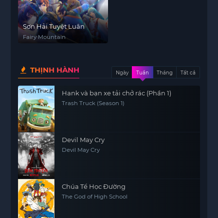
Sơn Hải Tuyệt Luân
Fairy Mountain
THỊNH HÀNH
Ngày
Tuần
Tháng
Tất cả
Hank và bạn xe tải chở rác (Phần 1)
Trash Truck (Season 1)
Devil May Cry
Devil May Cry
Chúa Tể Học Đường
The God of High School