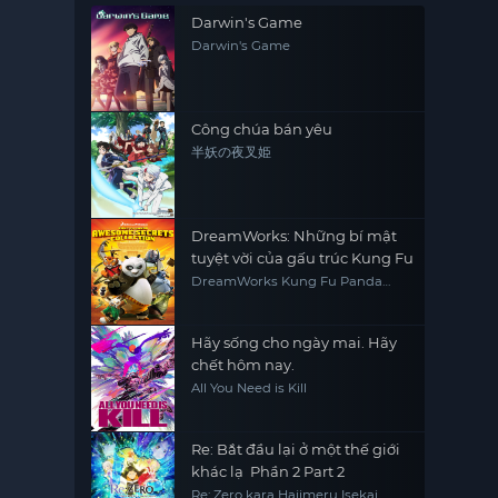
Darwin's Game
Darwin's Game
Công chúa bán yêu
半妖の夜叉姫
DreamWorks: Những bí mật
tuyệt vời của gấu trúc Kung Fu
DreamWorks Kung Fu Panda
Awesome Secrets
Hãy sống cho ngày mai. Hãy
chết hôm nay.
All You Need is Kill
Re: Bắt đầu lại ở một thế giới
khác lạ Phần 2 Part 2
Re: Zero kara Hajimeru Isekai