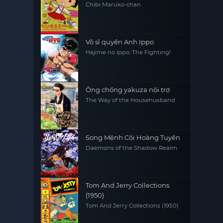
Chibi Maruko-chan
Võ sĩ quyền Anh Ippo
Hajime no Ippo: The Fighting!
Ông chồng yakuza nội trợ
The Way of the Househusband
Song Mệnh Cõi Hoàng Tuyền
Daemons of the Shadow Realm
Tom And Jerry Collections
(1950)
Tom And Jerry Collections (1950)