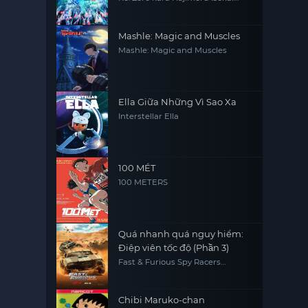
Seikatsu 2nd Season Part 2, Re0,
RE:ZERO
Mashle: Magic and Muscles
Mashle: Magic and Muscles
Ella Giữa Những Vì Sao Xa
Interstellar Ella
100 MÉT
100 METERS
Quá nhanh quá nguy hiểm:
Điệp viên tốc độ (Phần 3)
Fast & Furious Spy Racers
(Season 3)
Chibi Maruko-chan