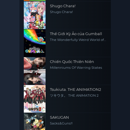
Shugo Chara!
Shugo Chara!
Thế Giới Kỳ Ảo của Gumball
The Wonderfully Weird World of
Gumball
Chiến Quốc Thiên Niên
Millenniums Of Warring States
Tsukiuta. THE ANIMATION2
ツキウタ。 THE ANIMATION 2
SAKUGAN
Sacks&Guns!!