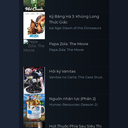
Kỷ Băng Hà 3: Khủng Long
Thức Giấc
Ice Age: Dawn of the Dinosaurs
Papa Zola: The Movie
Papa Zola: The Movie
Hồi ký Vanitas
Vanitas no Carte, The Case Study
of Vanitas
Nguồn nhân lực (Phần 2)
Human Resources (Season 2)
Hút Thuốc Phía Sau Siêu Thị