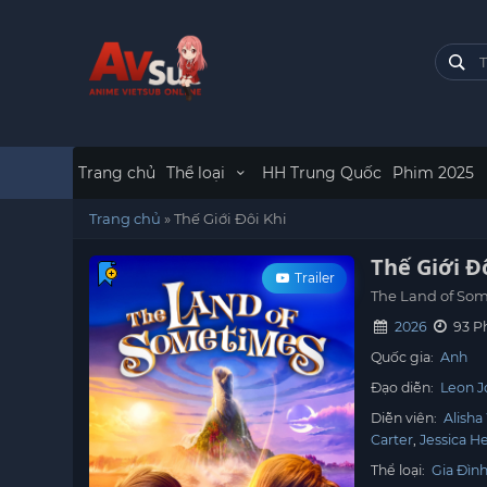
Trang chủ
Thể loại
HH Trung Quốc
Phim 2025
Trang chủ
»
Thế Giới Đôi Khi
Thế Giới Đ
Trailer
The Land of So
2026
93 P
Quốc gia:
Anh
Đạo diễn:
Leon J
Diễn viên:
Alisha
Carter
Jessica H
Thể loại:
Gia Đìn