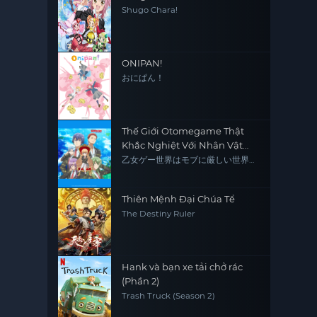
Shugo Chara!
ONIPAN!
おにぱん！
Thế Giới Otomegame Thật
Khắc Nghiệt Với Nhân Vật
Quần Chúng
乙女ゲー世界はモブに厳しい世界で
す
Thiên Mệnh Đại Chúa Tể
The Destiny Ruler
Hank và bạn xe tải chở rác
(Phần 2)
Trash Truck (Season 2)