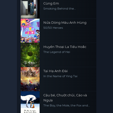
Cùng Em
Smoking Behind the
Supermarket with You
Nửa Dòng Máu Anh Hùng
50/50 Heroes
Huyền Thoại La Tiểu Hoắc
The Legend of Hei
Tại Hạ Anh Đài
In the Name of Ying Tai
Cậu bé, Chuột chũi, Cáo và
Ngựa
The Boy, the Mole, the Fox and
the Horse