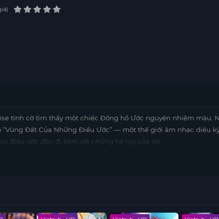
giá
Elise tình cờ tìm thấy một chiếc Đồng hồ Ước nguyện nhiệm màu. 
 “Vùng Đất Của Những Điều Ước” — một thế giới âm nhạc diệu kỳ
mọi điều ước đều đi kèm với những hệ lụy của nó.