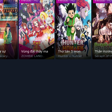
HD
Vietsub - HD
Vietsub - HD
Vietsub - HD
ự sự
Vùng đất thây ma
Thợ Săn Tí Hon
Thần Vươn
Ngày Tàn 2
ecary
ZOMBIE LAND
Hunter x Hunter
Seraph of t
SAGA
Battle in N