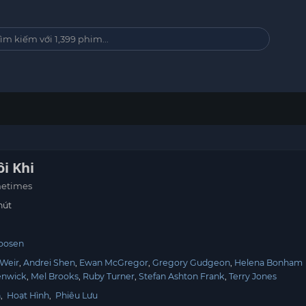
ôi Khi
metimes
hút
oosen
 Weir
Andrei Shen
Ewan McGregor
Gregory Gudgeon
Helena Bonham
enwick
Mel Brooks
Ruby Turner
Stefan Ashton Frank
Terry Jones
h
,
Hoạt Hình
,
Phiêu Lưu