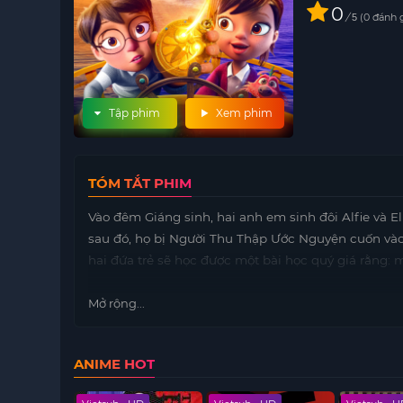
0
/
0
đánh 
5
Tập phim
Xem phim
TÓM TẮT PHIM
Vào đêm Giáng sinh, hai anh em sinh đôi Alfie và 
sau đó, họ bị Người Thu Thập Ước Nguyện cuốn vào
hai đứa trẻ sẽ học được một bài học quý giá rằng: 
Mở rộng...
ANIME HOT