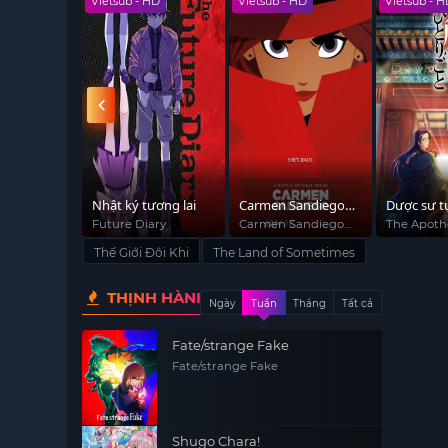
 HD
Vietsub - HD
Vietsub - HD
Vietsub - 
u 86 không
Nhật ký tương lai
Carmen Sandiego
Dược sư t
(Phần 1)
x
Future Diary
Carmen Sandiego
The Apoth
(Season 1)
Diaries
Thế Giới Đôi Khi
The Land of Sometimes
THỊNH HÀNH
Ngày
Tuần
Tháng
Tất cả
Fate/strange Fake
Fate/strange Fake
Shugo Chara!