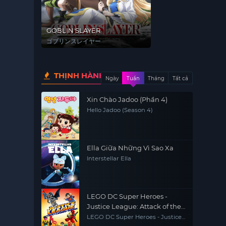
GOBLIN SLAYER
ゴブリンスレイヤー
THỊNH HÀNH
Ngày
Tuần
Tháng
Tất cả
Xin Chào Jadoo (Phần 4)
Hello Jadoo (Season 4)
Ella Giữa Những Vì Sao Xa
Interstellar Ella
LEGO DC Super Heroes -
Justice League: Attack of the
Legion of Doom!
LEGO DC Super Heroes - Justice
League: Attack of the Legion of