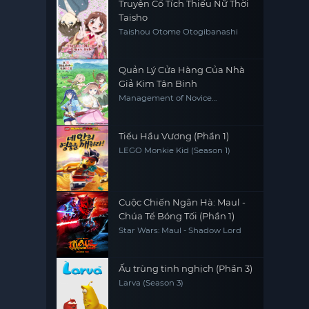
Truyện Cổ Tích Thiếu Nữ Thời
Taisho
Taishou Otome Otogibanashi
Quản Lý Cửa Hàng Của Nhà
Giả Kim Tân Binh
Management of Novice
Alchemist
Tiểu Hầu Vương (Phần 1)
LEGO Monkie Kid (Season 1)
Cuộc Chiến Ngân Hà: Maul -
Chúa Tể Bóng Tối (Phần 1)
Star Wars: Maul - Shadow Lord
Ấu trùng tinh nghịch (Phần 3)
Larva (Season 3)