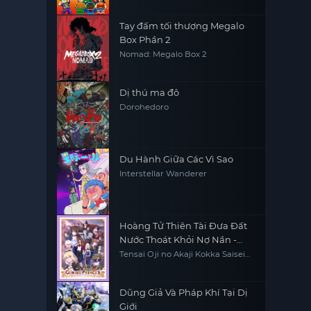
Doom!
Tay đấm tối thượng Megalo
Box Phần 2
Nomad: Megalo Box 2
Dị thú ma đô
Dorohedoro
Du Hành Giữa Các Vì Sao
Interstellar Wanderer
Hoàng Tử Thiên Tài Đưa Đất
Nước Thoát Khỏi Nợ Nần -
Đúng Rồi, Bán Nước Thôi
Tensai Oji no Akaji Kokka Saisei
Jutsu - So da, Baikoku Shiyo, The
Genius Prince's Guide to Raising
a Nation Out of Debt, The Genius
Prince's Guide to Raising a
Dũng Giả Và Pháp Khí Tại Dị
Nation Out of Debt (Hey, How
Giới
About Treason?)