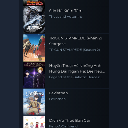
Sơn Hà Kiếm Tâm
Thousand Autumns
TRIGUN STAMPEDE (Phần 2)
Stargaze
TRIGUN STAMPEDE (Season 2)
Huyền Thoại Về Những Anh
Hùng Dải Ngân Hà: Die Neue
These - Âm Mưu
Legend of the Galactic Heroes:
Die Neue This Season 4
Leviathan
Leviathan
Dịch Vụ Thuê Bạn Gái
Rent-A-Girlfriend