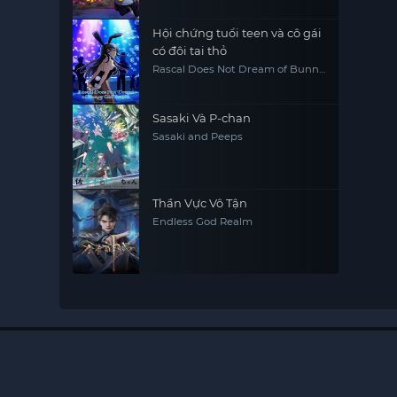
Hội chứng tuổi teen và cô gái
có đôi tai thỏ
Rascal Does Not Dream of Bunny
Girl Senpai
Sasaki Và P-chan
Sasaki and Peeps
Thần Vực Vô Tận
Endless God Realm