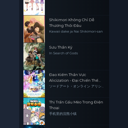
Shikimori Không Chỉ Dễ
Thương Thôi Đâu
Kawaii dake ja Nai Shikimori-san
Sưu Thần Ký
In Search of Gods
Đao Kiếm Thần Vực
Alicization - Đại Chiến Thế
Giới Ngầm Mùa Cuối
ソードアート・オンライン アリシゼ
ーション War of Underworld -THE
LAST SEASON-
Thị Trấn Gấu Mèo Trong Điện
Thoại
手机里的浣熊小镇