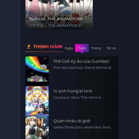
Tsukiuta. THE ANIMATION2
ツキウタ。 THE ANIMATION 2
THỊNH HÀNH
Ngày
Tuần
Tháng
Tất cả
Thế Giới Kỳ Ảo của Gumball
The Wonderfully Weird World of
Gumball
Vị anh hùng kĩ tính
Cautious Hero: The Hero Is
Overpowered but Overly
Cautious
Quán nhậu dị giới
Isekai Shokudou Alternate World
Restaurant The Other World
Dining Hall