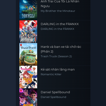
Anh Trai Của Tôi Là Nhân
Ngưu
My Brother the Minotaur
DARLING in the FRANXX
DARLING in the FRANXX
Hank và bạn xe tải chở rác
(Phần 2)
Trash Truck (Season 2)
Kẻ sát nhân lãng mạn
Romantic Killer
Daniel Spellbound
Daniel Spellbound