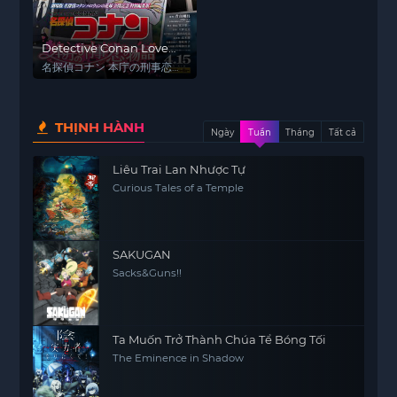
Detective Conan Love
Story at Police
名探偵コナン 本庁の刑事恋物
Headquarters, Wedding
語～結婚前夜～
Eve
THỊNH HÀNH
Ngày
Tuần
Tháng
Tất cả
Liêu Trai Lan Nhược Tự
Curious Tales of a Temple
SAKUGAN
Sacks&Guns!!
Ta Muốn Trở Thành Chúa Tể Bóng Tối
The Eminence in Shadow