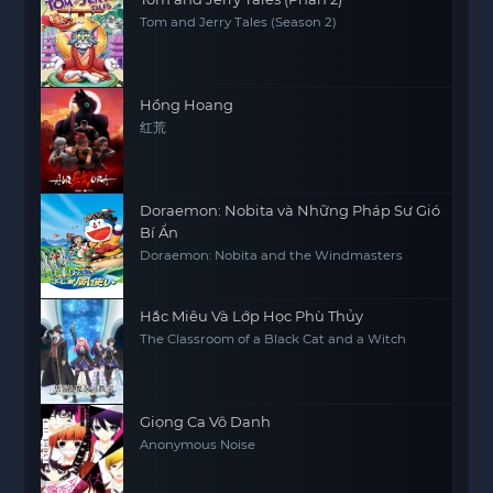
Tom and Jerry Tales (Season 2)
Hồng Hoang
红荒
Doraemon: Nobita và Những Pháp Sư Gió
Bí Ẩn
Doraemon: Nobita and the Windmasters
Hắc Miêu Và Lớp Học Phù Thủy
The Classroom of a Black Cat and a Witch
Giọng Ca Vô Danh
Anonymous Noise