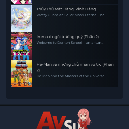
Thủy Thủ Mặt Trăng: Vĩnh Hằng
Pretty Guardian Sailor Moon Eternal The
MOVIE Part 2
Iruma ở ngôi trường quỷ (Phần 2)
Welcome to Demon School! Iruma-kun
(Season 2)
He-Man và những chủ nhân vũ trụ (Phần
2)
He-Man and the Masters of the Universe
(Season 2)