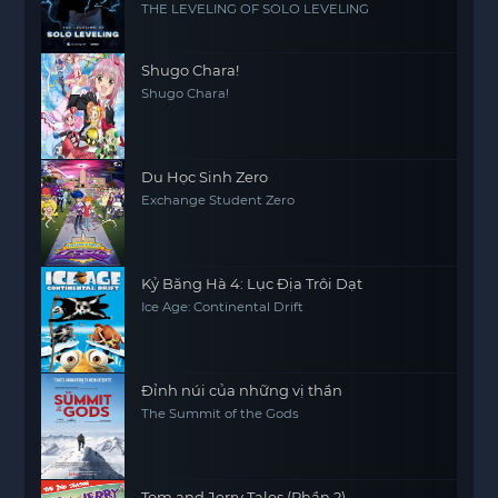
THE LEVELING OF SOLO LEVELING
Shugo Chara!
Shugo Chara!
Du Học Sinh Zero
Exchange Student Zero
Kỷ Băng Hà 4: Lục Địa Trôi Dạt
Ice Age: Continental Drift
Đỉnh núi của những vị thần
The Summit of the Gods
Tom and Jerry Tales (Phần 2)