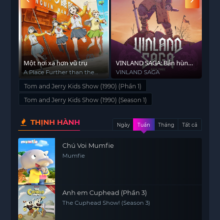
Một nơi xa hơn vũ trụ
VINLAND SAGA: Bản hùng
GAN
ca Viking
A Place Further than the
VINLAND SAGA
Gan
Universe
str
Tom and Jerry Kids Show (1990) (Phần 1)
Tom and Jerry Kids Show (1990) (Season 1)
THỊNH HÀNH
Ngày
Tuần
Tháng
Tất cả
Chú Voi Mumfie
Mumfie
Anh em Cuphead (Phần 3)
The Cuphead Show! (Season 3)