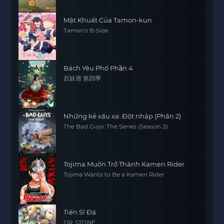
Mặt Khuất Của Tamon-kun
Tamon's B-Side
Bách Yêu Phổ Phần 4
百妖谱 第四季
Những kẻ xấu xa: Đột nhập (Phần 2)
The Bad Guys: The Series (Season 2)
Tojima Muốn Trở Thành Kamen Rider
Tojima Wants to Be a Kamen Rider
Tiến Sĩ Đá
DR. STONE