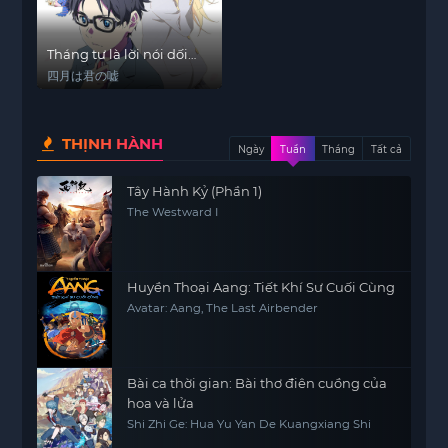
Tháng tư là lời nói dối
của em
四月は君の嘘
THỊNH HÀNH
Ngày
Tuần
Tháng
Tất cả
Tây Hành Kỷ (Phần 1)
The Westward I
Huyền Thoại Aang: Tiết Khí Sư Cuối Cùng
Avatar: Aang, The Last Airbender
Bài ca thời gian: Bài thơ điên cuồng của
hoa và lửa
Shi Zhi Ge: Hua Yu Yan De Kuangxiang Shi