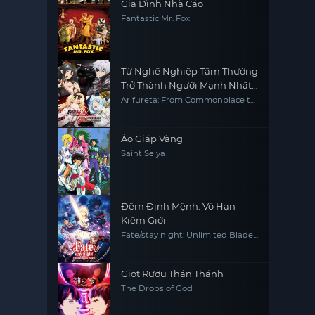
Gia Đình Nhà Cáo
Fantastic Mr. Fox
Từ Nghề Nghiệp Tầm Thường
Trở Thành Người Mạnh Nhất
Thế Giới - Phần 1
Arifureta: From Commonplace to
World's Strongest S1
Áo Giáp Vàng
Saint Seiya
Đêm Định Mệnh: Vô Hạn
Kiếm Giới
Fate/stay night: Unlimited Blade
Works
Giọt Rượu Thần Thánh
The Drops of God