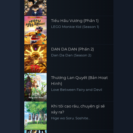
Tiểu Hầu Vương (Phần 1)
LEGO Monkie Kid (Season 1)
DAN DA DAN (Phần 2)
Dan Da Dan (Season 2)
Thương Lan Quyết (Bản Hoạt
Hình)
Love Between Fairy and Devil
Khi tôi cạo râu, chuyện gì sẽ
xảy ra?
Hige wo Soru. Soshite
Joshikousei wo Hirou.