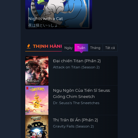
Nights with a Cat
夜は猫といっしょ
THỊNH HÀNH
Ngày
Tuần
Tháng
Tất cả
Đại chiến Titan (Phần 2)
Attack on Titan (Season 2)
Ngụ Ngôn Của Tiến Sĩ Seuss:
Giống Chim Sneetch
Dr. Seuss's The Sneetches
Thị Trấn Bí Ẩn (Phần 2)
Gravity Falls (Season 2)