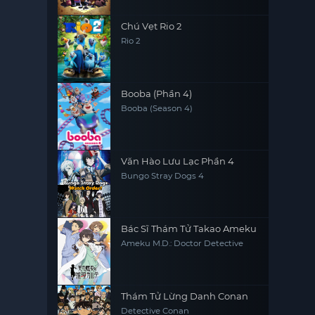
Chú Vẹt Rio 2
Rio 2
Booba (Phần 4)
Booba (Season 4)
Văn Hào Lưu Lạc Phần 4
Bungo Stray Dogs 4
Bác Sĩ Thám Tử Takao Ameku
Ameku M.D.: Doctor Detective
Thám Tử Lừng Danh Conan
Detective Conan