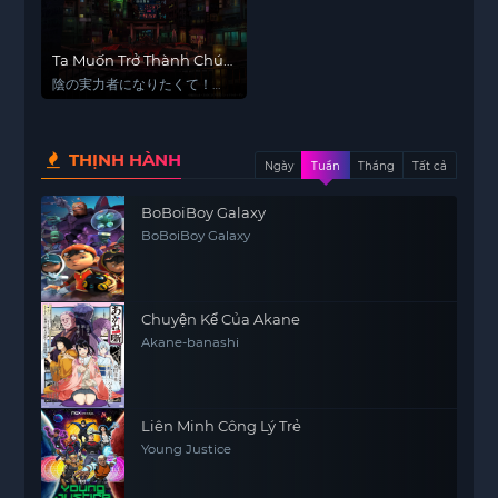
Ta Muốn Trở Thành Chúa
Tể Bóng Tối (Phần 2)
陰の実力者になりたくて！
2nd season
THỊNH HÀNH
Ngày
Tuần
Tháng
Tất cả
BoBoiBoy Galaxy
BoBoiBoy Galaxy
Chuyện Kể Của Akane
Akane-banashi
Liên Minh Công Lý Trẻ
Young Justice