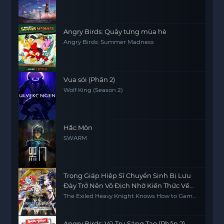
Angry Birds: Quậy tưng mùa hè
Angry Birds: Summer Madness
Vua sói (Phần 2)
Wolf King (Season 2)
Hắc Môn
SWARM
Trọng Giáp Hiệp Sĩ Chuyển Sinh Bị Lưu
Đày Trở Nên Vô Địch Nhờ Kiến Thức Về
Game
The Exiled Heavy Knight Knows How to Game
the System
Angry Birds: Vũ Trụ Sáng Tạo (Phần 2)