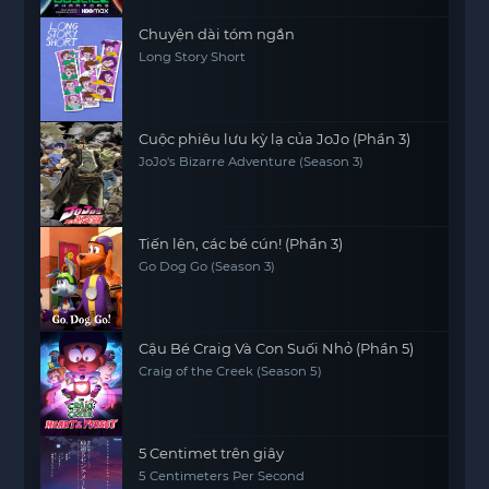
Chuyện dài tóm ngắn
Long Story Short
Cuộc phiêu lưu kỳ lạ của JoJo (Phần 3)
JoJo's Bizarre Adventure (Season 3)
Tiến lên, các bé cún! (Phần 3)
Go Dog Go (Season 3)
Cậu Bé Craig Và Con Suối Nhỏ (Phần 5)
Craig of the Creek (Season 5)
5 Centimet trên giây
5 Centimeters Per Second