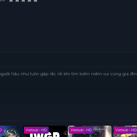
người hầu như luôn gặp rắc rối khi tìm kiếm niềm vui cùng gia đìn
HD
Vietsub - HD
Vietsub - HD
Vietsub - HD