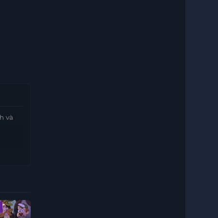
h và
Trailer
Vietsub - HD
Vietsub - HD
Vietsub - HD