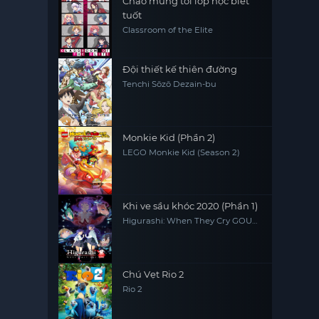
Chào mừng tới lớp học biết
tuốt
Classroom of the Elite
Đội thiết kế thiên đường
Tenchi Sōzō Dezain-bu
Monkie Kid (Phần 2)
LEGO Monkie Kid (Season 2)
Khi ve sầu khóc 2020 (Phần 1)
Higurashi: When They Cry GOU
(Season 1)
Chú Vẹt Rio 2
Rio 2