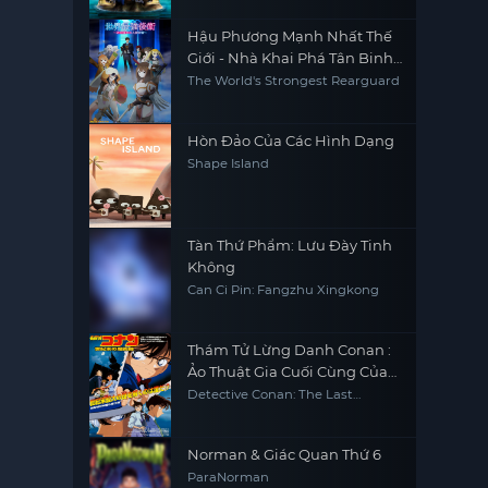
Hậu Phương Mạnh Nhất Thế
Giới - Nhà Khai Phá Tân Binh
Của Vương Quốc Mê Cung
The World's Strongest Rearguard
Hòn Đảo Của Các Hình Dạng
Shape Island
Tàn Thứ Phẩm: Lưu Đày Tinh
Không
Can Ci Pin: Fangzhu Xingkong
Thám Tử Lừng Danh Conan :
Ảo Thuật Gia Cuối Cùng Của
Thế Kỷ
Detective Conan: The Last
Wizard of the Century
Norman & Giác Quan Thứ 6
ParaNorman