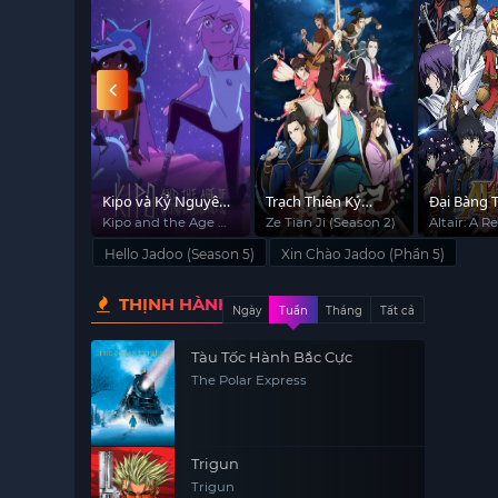
pellbound
Kipo và Kỷ Nguyên
Trạch Thiên Ký
Đại Bàng 
Kỳ Thú (Phần 2)
(Phần 2)
Soái
pellbound
Kipo and the Age of
Ze Tian Ji (Season 2)
Altair: A R
Wonderbeasts
Battles
Hello Jadoo (Season 5)
Xin Chào Jadoo (Phần 5)
(Season 2)
THỊNH HÀNH
Ngày
Tuần
Tháng
Tất cả
Tàu Tốc Hành Bắc Cực
The Polar Express
Trigun
Trigun