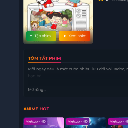
Tập phim
Xem phim
TÓM TẮT PHIM
Mỗi ngày đều là một cuộc phiêu lưu đối với Jadoo, 
bạn bè!
Mở rộng...
ANIME HOT
 HD
Vietsub - HD
Vietsub - HD
Vietsub - 