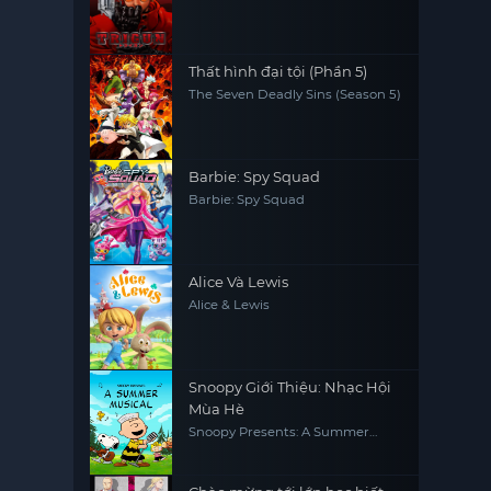
Thất hình đại tội (Phần 5)
The Seven Deadly Sins (Season 5)
Barbie: Spy Squad
Barbie: Spy Squad
Alice Và Lewis
Alice & Lewis
Snoopy Giới Thiệu: Nhạc Hội
Mùa Hè
Snoopy Presents: A Summer
Musical