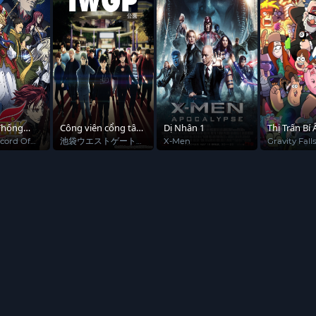
Thống
Công viên cổng tây
Dị Nhân 1
Thị Trấn Bí 
Ikebukuro
ecord Of
池袋ウエストゲート
X-Men
Gravity Fall
パーク