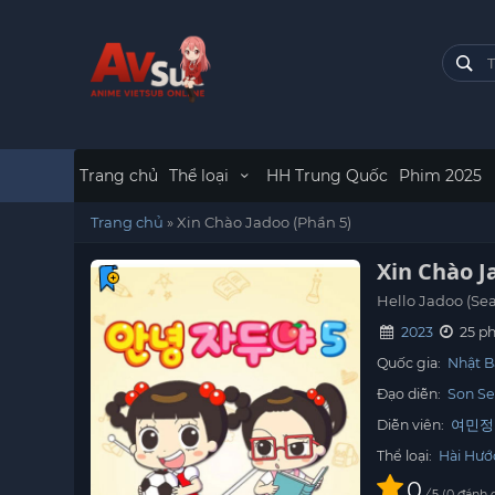
Trang chủ
Thể loại
HH Trung Quốc
Phim 2025
Trang chủ
»
Xin Chào Jadoo (Phần 5)
Xin Chào J
Hello Jadoo (Sea
2023
25 ph
Quốc gia:
Nhật B
Đạo diễn:
Son S
Diễn viên:
여민정
Thể loại:
Hài Hướ
0
/
0
đánh 
5