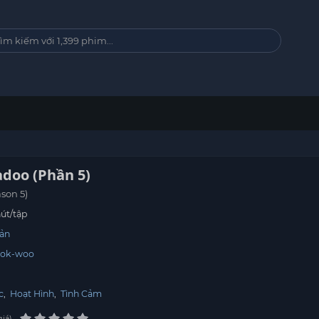
adoo (Phần 5)
son 5)
út/tập
ản
eok-woo
c
,
Hoạt Hình
,
Tình Cảm
giá