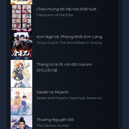
Chào mừng tới lớp học biết tuốt
Classroom of the Elite
Kim Ngô Vệ: Phong Khởi Kim Lăng
Jinwu Guard: The Wind Rises in Jinling
Tháng tư là lời nói dối của em
四月は君の嘘
Sasaki và Miyano
Sasaki and Miyano, Sasamiya, Sasaki to
Miyano
Thương Nguyên Đồ
The Demon Hunter