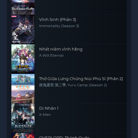
Vĩnh Sinh (Phần 3)
Immortality (Season 3)
Nhất niệm vĩnh hằng
A Will Eternal
Thở Giữa Lưng Chừng Núi Phú Sĩ (Phần 2)
摇曳露营 第二季, Yuru Camp (Season 2)
Dị Nhân 1
X-Men
OVERLORD: Thánh Quốc