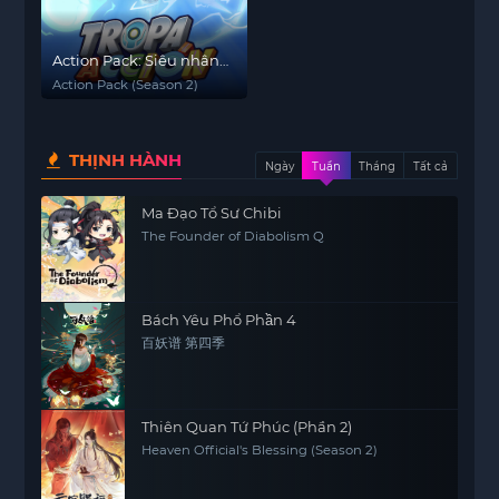
Action Pack: Siêu nhân
nhí hành động (Phần 2)
Action Pack (Season 2)
THỊNH HÀNH
Ngày
Tuần
Tháng
Tất cả
Ma Đạo Tổ Sư Chibi
The Founder of Diabolism Q
Bách Yêu Phổ Phần 4
百妖谱 第四季
Thiên Quan Tứ Phúc (Phần 2)
Heaven Official's Blessing (Season 2)