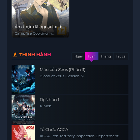
Ẩm thực dã ngoại tại dị
giới với kỹ năng không
Campfire Cooking in
tưởng
Another World with My
Absurd Skill
THỊNH HÀNH
Ngày
Tuần
Tháng
Tất cả
Máu của Zeus (Phần 3)
Blood of Zeus (Season 3)
Dị Nhân 1
X-Men
Tổ Chức ACCA
ACCA: 13th Territory Inspection Department