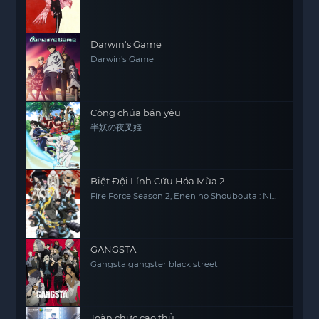
Darwin's Game
Darwin's Game
Công chúa bán yêu
半妖の夜叉姫
Biệt Đội Lính Cứu Hỏa Mùa 2
Fire Force Season 2, Enen no Shouboutai: Ni
no Shou
GANGSTA.
Gangsta gangster black street
Toàn chức cao thủ