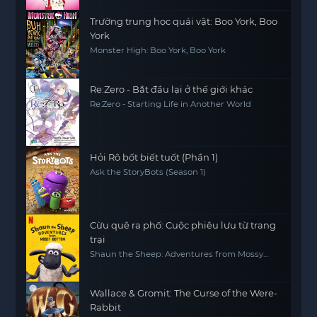
Trường trung học quái vật: Boo York, Boo
York
Monster High: Boo York, Boo York
Re:Zero - Bắt đầu lại ở thế giới khác
Re:Zero - Starting Life in Another World
Hỏi Rô bốt biết tuốt (Phần 1)
Ask the StoryBots (Season 1)
Cừu quê ra phố: Cuộc phiêu lưu từ trang
trại
Shaun the Sheep: Adventures from Mossy
Bottom
Wallace & Gromit: The Curse of the Were-
Rabbit