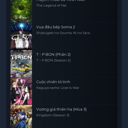
The Legend of Hei
Vua đầu bếp Soma 2
Shokugeki no Souma: Ni no Sara
T・P BON (Phần 2)
T・P BON (Season 2)
Cuộc chiến tỏ tình
Kaguya-sama: Love Is War
Vương giả thiên hạ (Mùa 3)
Kingdom (Season 3)