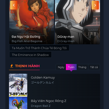
Lugh
không chỉ đối mặt với những thử thách
trong việc xây dựng đế chế của riêng mình mà
còn phải đối đầu với những âm mưu, kẻ thù và
những mối nguy hiểm ngoài sức tưởng tượng.
Trong hành trình của mình,
Lugh
sẽ gặp gỡ và
làm việc cùng những đồng đội mạnh mẽ, nhưng
Đại Ngư Hải Đường
D.Gray-man
Lãn
anh cũng sẽ phải đối diện với những quyết định
1)
Big Fish And Begonia
D.Gray-man
Rur
khó khăn và sự đấu tranh để duy trì quyền lực và
Ta Muốn Trở Thành Chúa Tể Bóng Tối
mục tiêu trở thành Chúa Tể Bóng Tối.
The Eminence in Shadow
Ta Muốn Trở Thành Chúa Tể Bóng Tối
mang đến
những tình huống hài hước, những cuộc chiến
THỊNH HÀNH
Ngày
Tuần
Tháng
Tất cả
đấu đầy kịch tính và sự phát triển mạnh mẽ của
nhân vật chính. Câu chuyện là sự kết hợp hoàn
Golden Kamuy
ゴールデンカムイ
hảo giữa yếu tố hành động, hài hước và sự trưởng
thành, khiến người xem không thể rời mắt.
Bảy Viên Ngọc Rồng Z
Dragon Ball Z