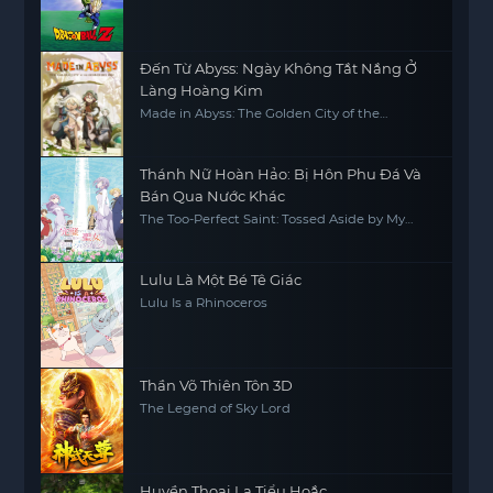
Đến Từ Abyss: Ngày Không Tắt Nắng Ở
Làng Hoàng Kim
Made in Abyss: The Golden City of the
Scorching Sun
Thánh Nữ Hoàn Hảo: Bị Hôn Phu Đá Và
Bán Qua Nước Khác
The Too-Perfect Saint: Tossed Aside by My
Fiancé and Sold to Another Kingdom
Lulu Là Một Bé Tê Giác
Lulu Is a Rhinoceros
Thần Võ Thiên Tôn 3D
The Legend of Sky Lord
Huyền Thoại La Tiểu Hoắc