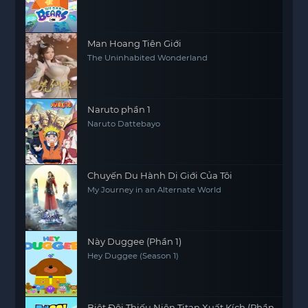
Man Hoang Tiên Giới
The Uninhabited Wonderland
Naruto phần 1
Naruto Dattebayo
Chuyến Du Hành Dị Giới Của Tôi
My Journey in an Alternate World
Này Duggee (Phần 1)
Hey Duggee (Season 1)
Biệt Đội Thiếu Niên Titan Xuất Kích (Phần