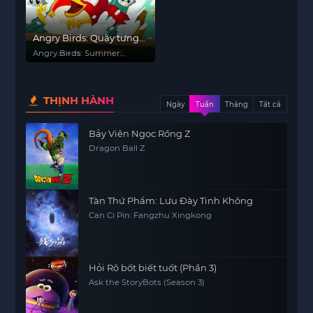
Angry Birds: Quậy tưng
mùa hè
Angry Birds: Summer
Madness
THỊNH HÀNH
Ngày
Tuần
Tháng
Tất cả
Bảy Viên Ngọc Rồng Z
Dragon Ball Z
Tàn Thứ Phẩm: Lưu Đày Tinh Không
Can Ci Pin: Fangzhu Xingkong
Hỏi Rô bốt biết tuốt (Phần 3)
Ask the StoryBots (Season 3)