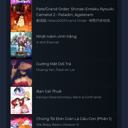
Fate/Grand Order: Shinsei Entaku Ryouiki
Camelot 2 - Paladin; Agateram
劇場版 Fateu002FGrand Order -神聖円卓領域
キャメロット- 後編 Paladin; Agateram
Nhất niệm vĩnh hằng
A Will Eternal
Gương Mặt Dối Trá
Huang Yan, Face on Lie
Bạn Gái Thuê
Kanojo Okarishimasu Rent-a-Girlfriend
Chúng Tôi Đơn Giản Là Gấu Con (Phần 1)
We Baby Bears (Season 1)