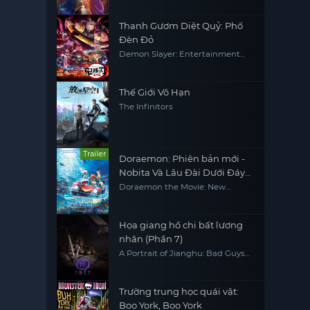
Thanh Gươm Diệt Quỷ: Phố
Đèn Đỏ
Demon Slayer: Entertainment
District Arc
Thế Giới Vô Hạn
The Infinitors
Trailer
Doraemon: Phiên bản mới -
Nobita Và Lâu Đài Dưới Đáy
Biển
Doraemon the Movie: New
Nobita and the Castle of the
Undersea Devil
Họa giang hồ chi bất lương
nhân (Phần 7)
A Portrait of Jianghu: Bad Guys
(Season 7)
Trường trung học quái vật:
Boo York, Boo York