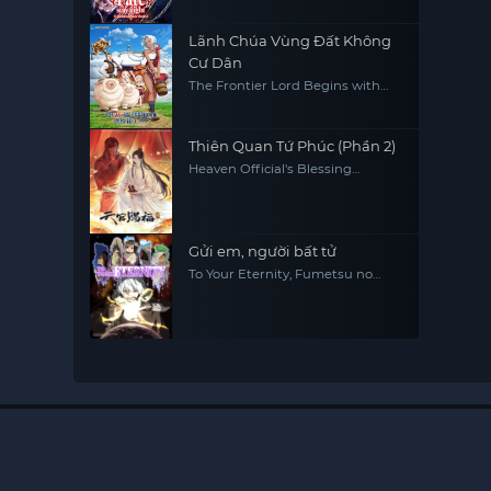
Lãnh Chúa Vùng Đất Không
Cư Dân
The Frontier Lord Begins with
Zero Subjects
Thiên Quan Tứ Phúc (Phần 2)
Heaven Official's Blessing
(Season 2)
Gửi em, người bất tử
To Your Eternity, Fumetsu no
Anata e