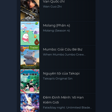
Vạn Quốc chí
Wan Guo Zhi
Molang (Phần 4)
Molang (Season 4)
Trailer
Mumbo: Giải Cứu Bé Bự
When Mumbo Jumbo Grew
Giant
Nguyên tội của Takopi
Takopi's Original Sin
Đêm Định Mệnh: Vô Hạn
Kiếm Giới
Fate/stay night: Unlimited Blade
Works