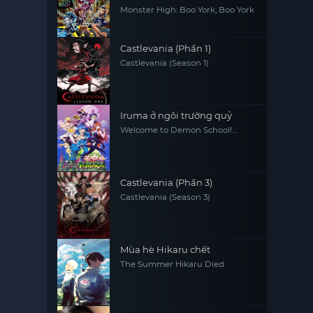
Monster High: Boo York, Boo York
Castlevania (Phần 1)
Castlevania (Season 1)
Iruma ở ngôi trường quỷ
Welcome to Demon School!
Iruma-kun
Castlevania (Phần 3)
Castlevania (Season 3)
Mùa hè Hikaru chết
The Summer Hikaru Died