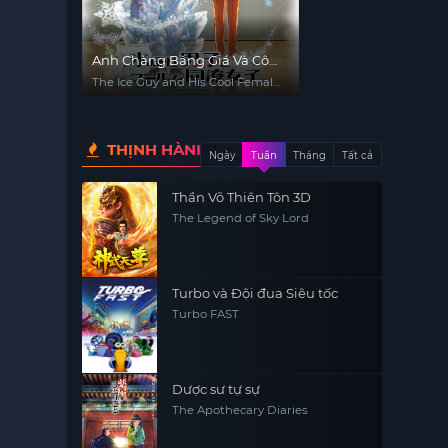
Anh Chàng Băng Giá Và Cô
Đồng Nghiệp Lạnh Lùng
The Ice Guy and His Cool Female
Colleague
THỊNH HÀNH
Ngày
Tuần
Tháng
Tất cả
Thần Võ Thiên Tôn 3D
The Legend of Sky Lord
Turbo và Đội đua Siêu tốc
Turbo FAST
Dược sư tự sự
The Apothecary Diaries