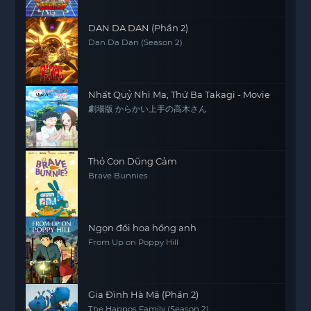
DAN DA DAN (Phần 2)
Dan Da Dan (Season 2)
Nhất Quỷ Nhì Ma, Thứ Ba Takagi - Movie
劇場版 からかい上手の高木さん
Thỏ Con Dũng Cảm
Brave Bunnies
Ngọn đồi hoa hồng anh
From Up on Poppy Hill
Gia Đình Hà Mã (Phần 2)
The Happos Family (Season 2)