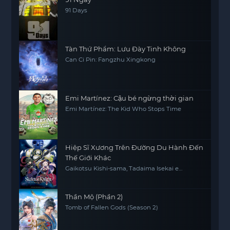
91 Days
Tàn Thứ Phẩm: Lưu Đày Tinh Không
Can Ci Pin: Fangzhu Xingkong
Emi Martínez: Cậu bé ngừng thời gian
Emi Martínez: The Kid Who Stops Time
Hiệp Sĩ Xương Trên Đường Du Hành Đến
Thế Giới Khác
Gaikotsu Kishi-sama, Tadaima Isekai e
Odekakechuu, Skeleton Knight in Another
World
Thần Mộ (Phần 2)
Tomb of Fallen Gods (Season 2)