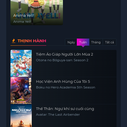
Anima Yell!
Anima Yell!
THỊNH HÀNH
Ngày
Tuần
Tháng
Tất cả
Tiệm Áo Giáp Người Lớn Mùa 2
Otona no Bōguya-san: Season 2
Học Viện Anh Hùng Của Tôi 5
Boku no Hero Academia 5th Season
Thế Thần: Ngự khí sư cuối cùng
Avatar: The Last Airbender