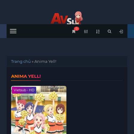
0
Menu
Trang chủ
»
Anima Yell!
ANIMA YELL!
Vietsub - HD