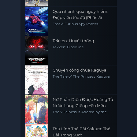
Quá nhanh quá nguy hiểm:
Điệp viên tốc độ (Phần 5)
Fast & Furious Spy Racers
(Season 5)
Tekken: Huyết thống
Tekken: Bloodline
Chuyện công chúa Kaguya
The Tale of The Princess Kaguya
Nữ Phản Diện Được Hoàng Tử
Nước Láng Giềng Yêu Mến
The Villainess Is Adored by the
Prince of the Neighbor Kingdom
Thủ Lĩnh Thẻ Bài Sakura: Thẻ
Bài Trong Suốt