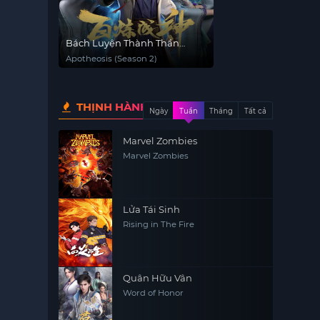
Bách Luyện Thành Thần
(Phần 2)
Apotheosis (Season 2)
THỊNH HÀNH
Ngày
Tuần
Tháng
Tất cả
Marvel Zombies
Marvel Zombies
Lửa Tái Sinh
Rising in The Fire
Quân Hữu Vân
Word of Honor