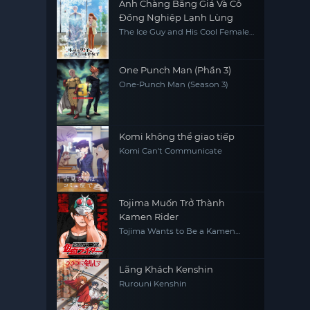
Anh Chàng Băng Giá Và Cô
Đồng Nghiệp Lạnh Lùng
The Ice Guy and His Cool Female
Colleague
One Punch Man (Phần 3)
One-Punch Man (Season 3)
Komi không thể giao tiếp
Komi Can't Communicate
Tojima Muốn Trở Thành
Kamen Rider
Tojima Wants to Be a Kamen
Rider
Lãng Khách Kenshin
Rurouni Kenshin