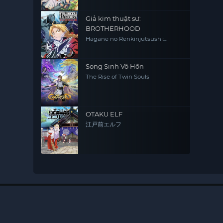
Giả kim thuật sư:
BROTHERHOOD
Hagane no Renkinjutsushi:
Fullmetal Alchemist Fullmetal
Alchemist (2009) FMA FMAB
Song Sinh Võ Hồn
The Rise of Twin Souls
OTAKU ELF
江戸前エルフ