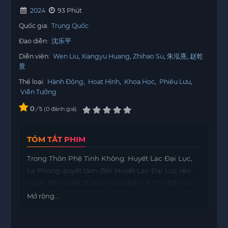
2024
93 Phút
Quốc gia:
Trung Quốc
Đạo diễn:
沈乐平
Diễn viên:
Wen Liu
Xiangyu Huang
Zhihao Su
朱泓熹
赵乾
景
Thể loại:
Hành Động
,
Hoạt Hình
,
Khoa Học
,
Phiêu Lưu
,
Viễn Tưởng
0
/
0
đánh giá
5
TÓM TẮT PHIM
Trong Thôn Phệ Tinh Không: Huyết Lạc Đại Lục,
La Phong quyết tâm đến Huyết Lạc Đại Lục rèn
luyện để có thể đủ khả năng bảo vệ Trái Đất. Tại
vùng đất khắc nghiệt này, anh không ngừng vượt
Mở rộng...
qua chính mình, kết bạn với những người bạn
mới thân thiện và đối mặt với những kẻ thù đáng