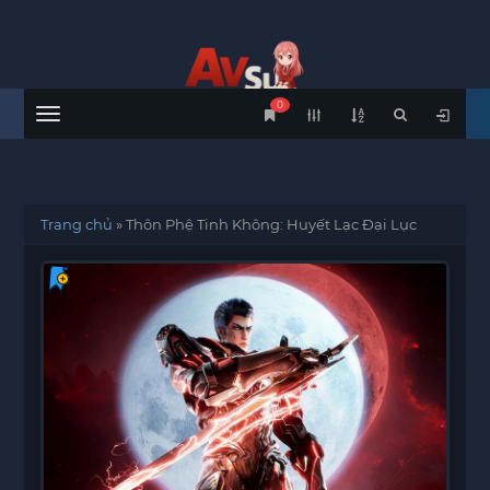
0
Menu
Trang chủ
»
Thôn Phệ Tinh Không: Huyết Lạc Đại Lục