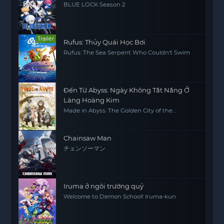
BLUE LOCK Season 2
Trailer
Rufus: Thủy Quái Học Bơi
Rufus: The Sea Serpent Who Couldn't Swim
Đến Từ Abyss: Ngày Không Tắt Nắng Ở
Làng Hoàng Kim
Made in Abyss: The Golden City of the
Scorching Sun
Chainsaw Man
チェンソーマン
Iruma ở ngôi trường quỷ
Welcome to Demon School! Iruma-kun