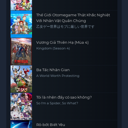
Thế Giới Otomegame Thật Khắc Nghiệt
Với Nhân Vật Quần Chúng
乙女ゲー世界はモブに厳しい世界です
Vương Giả Thiên Hạ (Mùa 4)
Kingdom (Season 4)
Ba Tấc Nhân Gian
A World Worth Protecting
Tôi là nhện đấy có sao không?
So I'm a Spider, So What?
Rô-bốt Biết Yêu