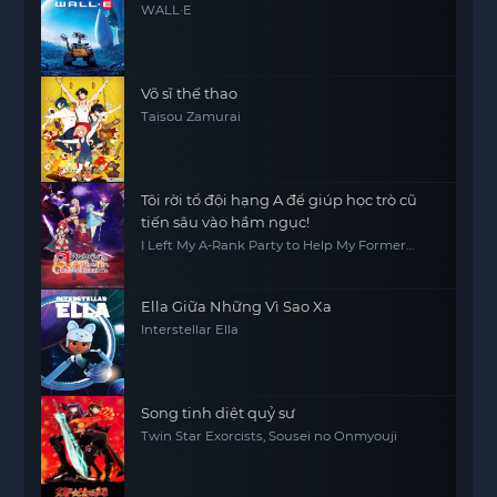
WALL·E
Võ sĩ thế thao
Taisou Zamurai
Tôi rời tổ đội hạng A để giúp học trò cũ
tiến sâu vào hầm ngục!
I Left My A-Rank Party to Help My Former
Students Reach the Dungeon Depths!
Ella Giữa Những Vì Sao Xa
Interstellar Ella
Song tinh diệt quỷ sư
Twin Star Exorcists, Sousei no Onmyouji