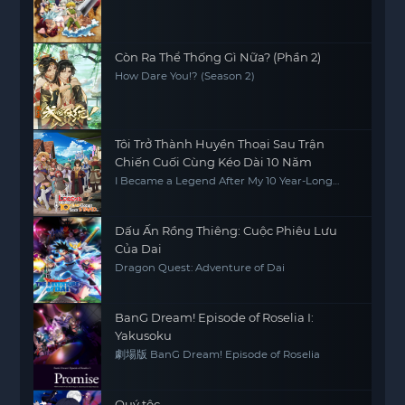
Còn Ra Thể Thống Gì Nữa? (Phần 2)
How Dare You!? (Season 2)
Tôi Trở Thành Huyền Thoại Sau Trận
Chiến Cuối Cùng Kéo Dài 10 Năm
I Became a Legend After My 10 Year-Long
Last Stand
Dấu Ấn Rồng Thiêng: Cuộc Phiêu Lưu
Của Dai
Dragon Quest: Adventure of Dai
BanG Dream! Episode of Roselia I:
Yakusoku
劇場版 BanG Dream! Episode of Roselia
Quý tộc