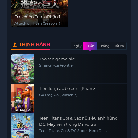
Đại chiến Titan (Phần 1)
Attack on Titan (Season 1)
THỊNH HÀNH
Ngày
Tuần
Tháng
Tất cả
Thợ săn game rác
Shangri-La Frontier
Tiến lên, các bé cún! (Phần 3)
Go Dog Go (Season 3)
Teen Titans Go! & Các nữ siêu anh hùng
DC: Mayhem trong Đa vũ trụ
Teen Titans Go! & DC Super Hero Girls:
Mayhem in the Multiverse