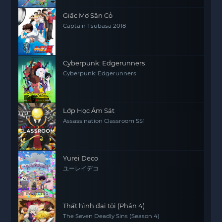
Giấc Mơ Sân Cỏ
Captain Tsubasa 2018
Cyberpunk: Edgerunners
Cyberpunk: Edgerunners
Lớp Học Ám Sát
Assassination Classroom SS1
Yurei Deco
ユーレイデコ
Thất hình đại tội (Phần 4)
The Seven Deadly Sins (Season 4)