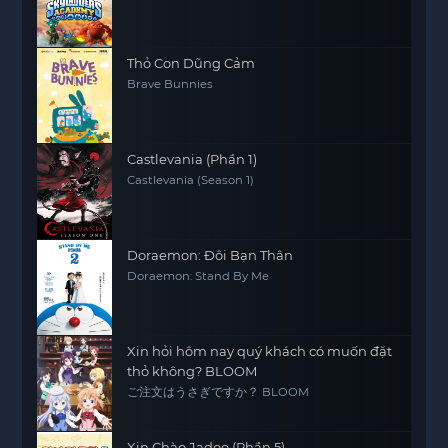
Thỏ Con Dũng Cảm
Brave Bunnies
Castlevania (Phần 1)
Castlevania (Season 1)
Doraemon: Đôi Bạn Thân
Doraemon: Stand By Me
Xin hỏi hôm nay quý khách có muốn đặt
thỏ không? BLOOM
ご注文はうさぎですか？ BLOOM
Xin Chào Jadoo (Phần 5)