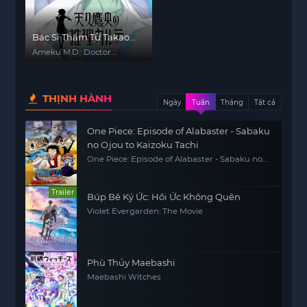
Bác Sĩ Thám Tử Takao
Ameku
Ameku M.D.: Doctor
Detective
THỊNH HÀNH
Ngày
Tuần
Tháng
Tất cả
One Piece: Episode of Alabaster - Sabaku
no Ojou to Kaizoku Tachi
One Piece: Episode of Alabaster - Sabaku no
Ojou to Kaizoku Tachi
Trailer
Búp Bê Ký Ức: Hồi Ức Không Quên
Violet Evergarden: The Movie
Phù Thủy Maebashi
Maebashi Witches