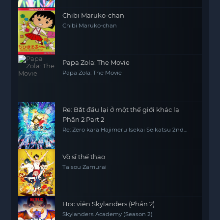
Chibi Maruko-chan
Chibi Maruko-chan
Papa Zola: The Movie
Papa Zola: The Movie
Re: Bắt đầu lại ở một thế giới khác lạ
Phần 2 Part 2
Re: Zero kara Hajimeru Isekai Seikatsu 2nd
Season Part 2, Re0, RE:ZERO
Võ sĩ thế thao
Taisou Zamurai
Học viện Skylanders (Phần 2)
Skylanders Academy (Season 2)