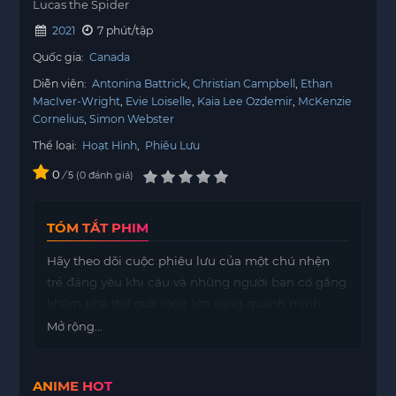
Lucas the Spider
2021
7 phút/tập
Quốc gia:
Canada
Diễn viên:
Antonina Battrick
Christian Campbell
Ethan
MacIver-Wright
Evie Loiselle
Kaia Lee Ozdemir
McKenzie
Cornelius
Simon Webster
Thể loại:
Hoạt Hình
,
Phiêu Lưu
0
/
0
đánh giá
5
TÓM TẮT PHIM
Hãy theo dõi cuộc phiêu lưu của một chú nhện
trẻ đáng yêu khi cậu và những người bạn cố gắng
khám phá thế giới rộng lớn xung quanh mình.
Mở rộng...
ANIME HOT