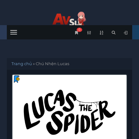
0
Menu
Trang chủ
»
Chú Nhện Lucas