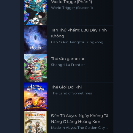
World Trigge (Phần 1)
World Trigger (Season 1)
Tàn Thứ Phẩm: Lưu Đày Tinh
Không
Can Ci Pin: Fangzhu Xingkong
Thợ săn game rác
Shangri-La Frontier
Thế Giới Đôi Khi
The Land of Sometimes
Đến Từ Abyss: Ngày Không Tắt
Nắng Ở Làng Hoàng Kim
Made in Abyss: The Golden City of
the Scorching Sun