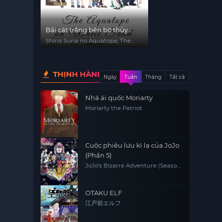
Bãi cát trắng bên bờ thủy
cung Aquatope
Shiroi Suna no Aquatope, The
aquatope on white sand
THỊNH HÀNH
Ngày
Tuần
Tháng
Tất cả
Nhà ái quốc Moriarty
Moriarty the Patriot
Cuộc phiêu lưu kì lạ của JoJo
(Phần 5)
JoJo's Bizarre Adventure (Season
5)
OTAKU ELF
江戸前エルフ