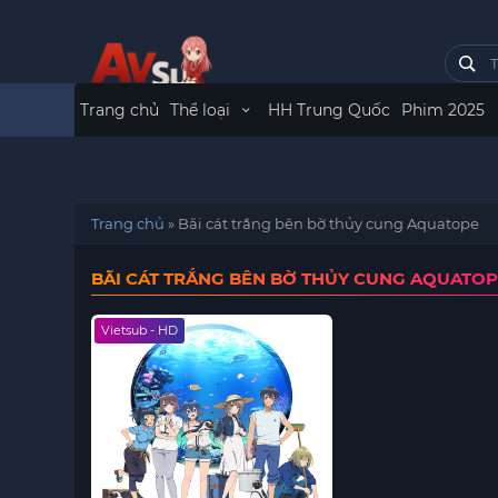
Trang chủ
Thể loại
HH Trung Quốc
Phim 2025
Trang chủ
»
Bãi cát trắng bên bờ thủy cung Aquatope
BÃI CÁT TRẮNG BÊN BỜ THỦY CUNG AQUATO
Vietsub - HD