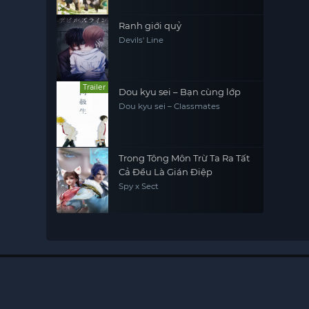
Ranh giới quỷ
Devils' Line
Trailer
Dou kyu sei – Bạn cùng lớp
Dou kyu sei – Classmates
Trong Tông Môn Trừ Ta Ra Tất
Cả Đều Là Gián Điệp
Spy x Sect