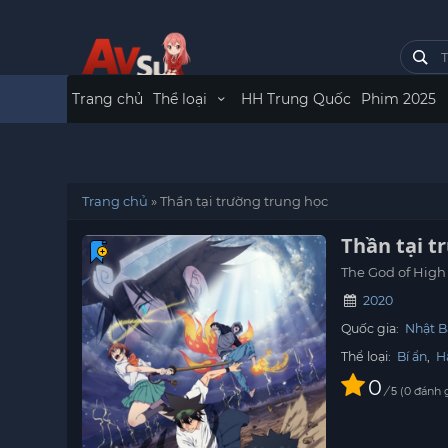
Trang chủ
Thể loại
HH Trung Quốc
Phim 2025
Trang chủ
»
Thần tại trường trung học
Thần tại t
The God of High
2020
Quốc gia:
Nhật B
Thể loại:
Bí ẩn
,
H
0
/
0
đánh 
5