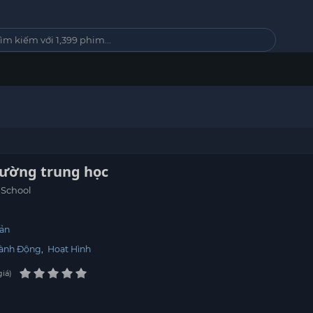
rường trung học
 School
ản
ành Động
,
Hoạt Hình
giá