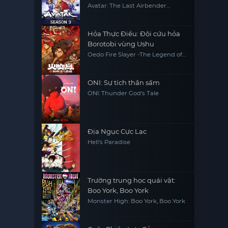
Avatar: The Last Airbender
(Season 3)
Hỏa Thực Điểu: Đội cứu hỏa
Borotobi vùng Ushu
Oedo Fire Slayer -The Legend of
Phoenix-
ONI: Sự tích thần sấm
ONI: Thunder God's Tale
Địa Ngục Cực Lạc
Hell's Paradise
Trường trung học quái vật:
Boo York, Boo York
Monster High: Boo York, Boo York