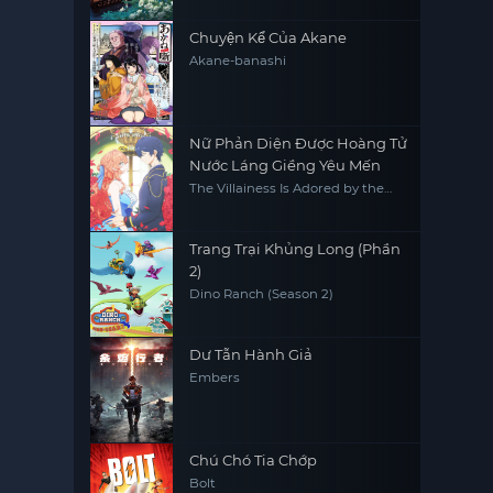
Chuyện Kể Của Akane
Akane-banashi
Nữ Phản Diện Được Hoàng Tử
Nước Láng Giềng Yêu Mến
The Villainess Is Adored by the
Prince of the Neighbor Kingdom
Trang Trại Khủng Long (Phần
2)
Dino Ranch (Season 2)
Dư Tẫn Hành Giả
Embers
Chú Chó Tia Chớp
Bolt