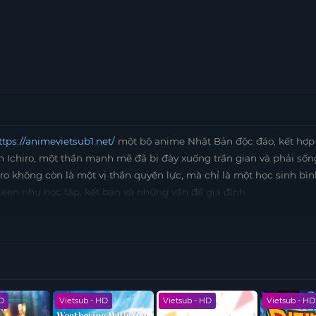
ttps://animevietsub1.net/
một bộ anime Nhật Bản độc đáo, kết hợp
h Ichiro, một thần mạnh mẽ đã bị đày xuống trần gian và phải số
iro không còn là một vị thần quyền lực, mà chỉ là một học sinh bì
teen như học tập, kết bạn và những vấn đề gia đình.
 khác, nhưng anh lại sở hữu sức mạnh phi thường cùng khả năng đ
ng rắc rối. Trong hành trình tìm cách trở về thế giới của mình, Ic
ạn bè, những người dần trở thành những người đồng hành hỗ trợ 
g hài hước mà còn chứa đựng nhiều thử thách mà Ichiro phải vư
HD
Vietsub - HD
Vietsub - HD
Vietsub - HD
iữ được bản sắc thần thánh của mình. Thần Tại Trường Trung Học