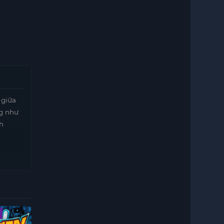
 giữa
ng như
nh
ặc biệt
hiro
anh
ợt qua.
Vietsub - HD
Vietsub - HD
Vietsub - HD
 là một