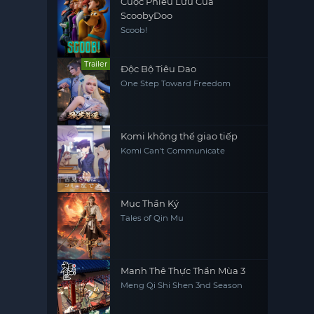
Cuộc Phiêu Lưu Của
ScoobyDoo
Scoob!
Trailer
Độc Bộ Tiêu Dao
One Step Toward Freedom
Komi không thể giao tiếp
Komi Can't Communicate
Mục Thần Ký
Tales of Qin Mu
Manh Thê Thực Thần Mùa 3
Meng Qi Shi Shen 3nd Season