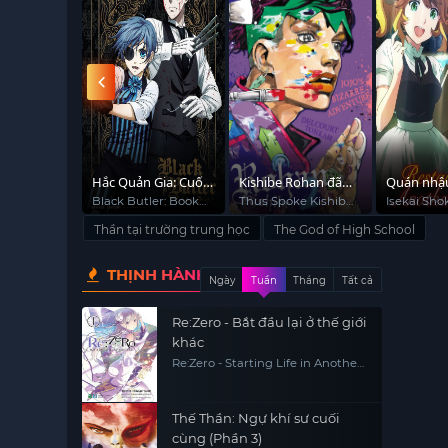
tác phẩm thú vị với những tình huống nhẹ nhàng nh
mối quan hệ giữa con người với thế giới siêu nhiên.
à Obélix:
Hắc Quản Gia: Cuốn
Kishibe Rohan đã
Quán nhậu
 của các
Sách Của Đại Tây
nói vậy
 Obelix:
Black Butler: Book
Thus Spoke Kishibe
Isekai Sh
Fight
Of The Atlantic
Rohan
Alternate 
Dương
Thần tại trường trung học
The God of High School
Restauran
Other Wor
THỊNH HÀNH
Hall
Ngày
Tuần
Tháng
Tất cả
Re:Zero - Bắt đầu lại ở thế giới
khác
Re:Zero - Starting Life in Another
World
Thế Thần: Ngự khí sư cuối
cùng (Phần 3)