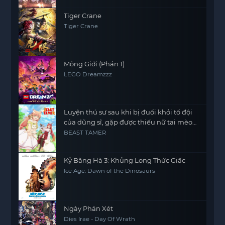
Tiger Crane
Tiger Crane
Mộng Giới (Phần 1)
LEGO Dreamzzz
Luyện thú sư sau khi bị đuổi khỏi tổ đội
của dũng sĩ, gặp được thiếu nữ tai mèo
của chủng tộc mạnh nhất
BEAST TAMER
Kỷ Băng Hà 3: Khủng Long Thức Giấc
Ice Age: Dawn of the Dinosaurs
Ngày Phán Xét
Dies Irae - Day Of Wrath