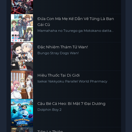
Đứa Con Mà Mẹ Kế Dẫn Về Từng Là Bạn
Gái Cũ
Mamahaha no Tsurego ga Motokano datta
My Stepmom's Daughter Is My Ex
Đặc Nhiệm Thám Tử Wan!
Bungo Stray Dogs Wan!
Hiệu Thuốc Tại Dị Giới
Isekai Yakkyoku Parallel World Pharmacy
Cậu Bé Cá Heo: Bí Mật 7 Đại Dương
Dolphin Boy 2
Tiên La Thiên