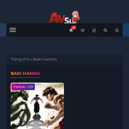
0
Menu
Trang chủ
»
Baki Hanma
BAKI HANMA
Vietsub - HD