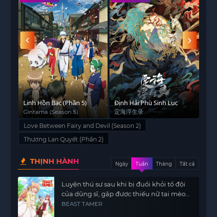
the way, the two experienced all sorts of things,
fighting and joking, and Lan Hua started to
develop feelings for Dongfang Qingcang, but little
does she know that all this time, Dongfang
Qingcang only used her as a tool to resurrect the
ancient god of war Chi Di, and under the calm a
larger conspiracy is also quietly carried out ……
n
Linh Hồn Bạc (Phần 5)
Định Hải Phù Sinh Lục
Ngu
2)
Gintama (Season 5)
定海浮生录
Tsu
Fan
Love Between Fairy and Devil (Season 2)
ga 
Thương Lan Quyết (Phần 2)
THỊNH HÀNH
Ngày
Tuần
Tháng
Tất cả
Luyện thú sư sau khi bị đuổi khỏi tổ đội
của dũng sĩ, gặp được thiếu nữ tai mèo
của chủng tộc mạnh nhất
BEAST TAMER