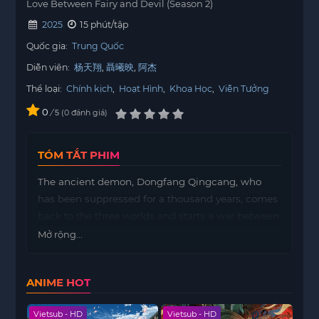
Love Between Fairy and Devil (Season 2)
2025
15 phút/tập
Quốc gia:
Trung Quốc
Diễn viên:
杨天翔
聶曦映
阿杰
Thể loại:
Chính kịch
,
Hoạt Hình
,
Khoa Học
,
Viễn Tưởng
0
/
0
đánh giá
5
TÓM TẮT PHIM
The ancient demon, Dongfang Qingcang, who
has been suppressed for a thousand years, comes
back to the three worlds and starts a war between
immortals and demons the moment he is reborn.
Mở rộng...
In order to get out, the demon lord swaps souls
with the immortal Lan Hua, who has difficulty
ANIME HOT
controlling her magic power, and accidentally
kills her immortal body. In desperation, the two
Vietsub - HD
Vietsub - HD
Viet
embarked on a journey to find a new body. Along