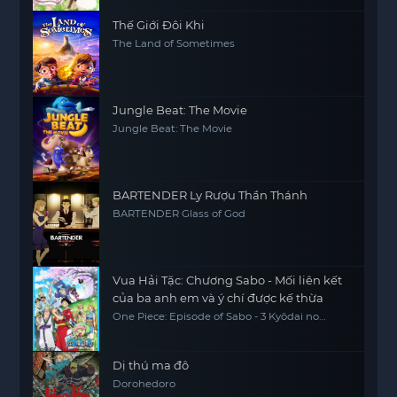
Thế Giới Đôi Khi
The Land of Sometimes
Jungle Beat: The Movie
Jungle Beat: The Movie
BARTENDER Ly Rượu Thần Thánh
BARTENDER Glass of God
Vua Hải Tặc: Chương Sabo - Mối liên kết
của ba anh em và ý chí được kế thừa
One Piece: Episode of Sabo - 3 Kyōdai no
Kizuna Kiseki no Saikai to Uketsugareru Ishi,
One Piece Sapo Special Chapter Three
Brothers' Bonds, Miracle Reunion and
Inherited Will
Dị thú ma đô
Dorohedoro