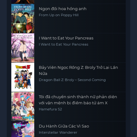
Ngọn đồi hoa hồng anh
From Up on Poppy Hill
I Want to Eat Your Pancreas
I Want to Eat Your Pancreas
Bảy Viên Ngọc Rồng Z: Broly Trở Lại Lần
Nữa
Dragon Ball Z: Broly – Second Coming
Tôi đã chuyển sinh thành nữ phản diện
với vận mệnh bị điềm báo tử ám X
Hamefura S2
Du Hành Giữa Các Vì Sao
Interstellar Wanderer