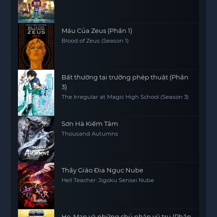
Máu Của Zeus (Phần 1)
Blood of Zeus (Season 1)
Bất thường tại trường phép thuật (Phần
3)
The Irregular at Magic High School (Season 3)
Sơn Hà Kiếm Tâm
Thousand Autumns
Thầy Giáo Địa Ngục Nube
Hell Teacher: Jigoku Sensei Nube
He-Man và những chủ nhân vũ trụ (Phần