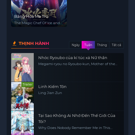
Băng Hoả Ma Trù
The Magic Chef Of Ice and
Fire
THỊNH HÀNH
Ngày
Tuần
Tháng
Tất cả
Nhóc Ryoubo của kí túc xá Nữ thần
Megami-ryou no Ryoubo-kun, Mother of the
Goddess' Dormitory
Trailer
Linh Kiếm Tôn
Ling Jian Zun
Tại Sao Không Ai Nhớ Đến Thế Giới Của
Tôi?
Why Does Nobody Remember Me in This
World?