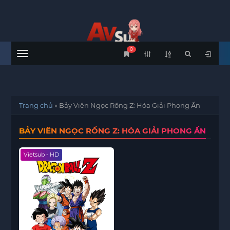
0
Menu
Trang chủ
»
Bảy Viên Ngọc Rồng Z: Hóa Giải Phong Ấn
BẢY VIÊN NGỌC RỒNG Z: HÓA GIẢI PHONG ẤN
Vietsub - HD