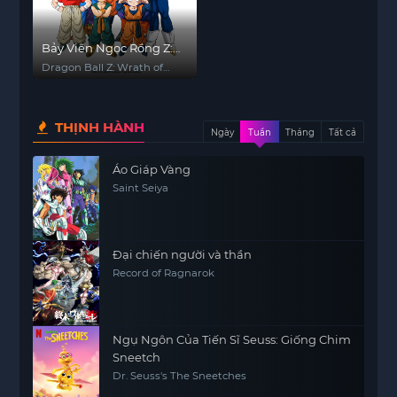
Bảy Viên Ngọc Rồng Z:
Hóa Giải Phong Ấn
Dragon Ball Z: Wrath of
the Dragon
THỊNH HÀNH
Ngày
Tuần
Tháng
Tất cả
Áo Giáp Vàng
Saint Seiya
Đại chiến người và thần
Record of Ragnarok
Ngụ Ngôn Của Tiến Sĩ Seuss: Giống Chim
Sneetch
Dr. Seuss's The Sneetches