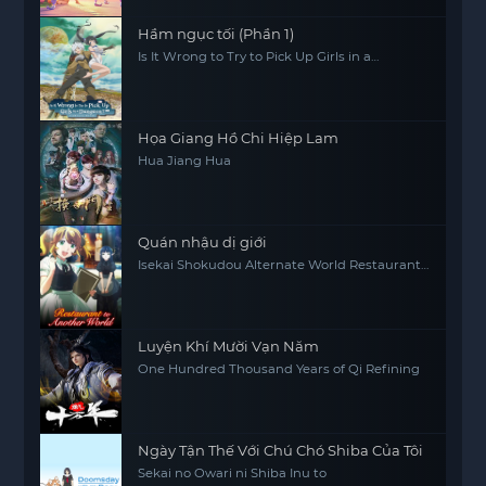
Hầm ngục tối (Phần 1)
Is It Wrong to Try to Pick Up Girls in a
Dungeon? (Season 1)
Họa Giang Hồ Chi Hiệp Lam
Hua Jiang Hua
Quán nhậu dị giới
Isekai Shokudou Alternate World Restaurant
The Other World Dining Hall
Luyện Khí Mười Vạn Năm
One Hundred Thousand Years of Qi Refining
Ngày Tận Thế Với Chú Chó Shiba Của Tôi
Sekai no Owari ni Shiba Inu to