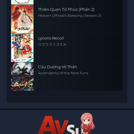
Thiên Quan Tứ Phúc (Phần 2)
Heaven Official's Blessing (Season 2)
Lycoris Recoil
リコリスリコイル
Cửu Dương Võ Thần
Ascendants of the Nine Suns