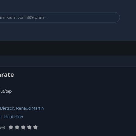
arate
út/tập
 Dietsch
Renaud Martin
c
,
Hoạt Hình
giá