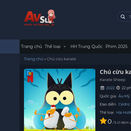
Trang chủ
Thể loại
HH Trung Quốc
Phim 2025
Trang chủ
»
Chú cừu karate
Chú cừu k
Karate Sheep
2022
22 ph
Quốc gia:
Âu Mỹ
Đạo diễn:
Cédric
Thể loại:
Hài Hướ
0
/
0
đánh 
5