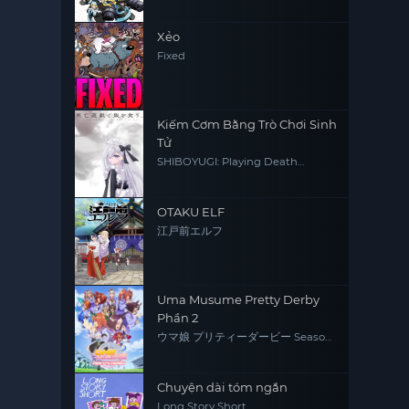
Xẻo
Fixed
Kiếm Cơm Bằng Trò Chơi Sinh
Tử
SHIBOYUGI: Playing Death
Games to Put Food on the Table
OTAKU ELF
江戸前エルフ
Uma Musume Pretty Derby
Phần 2
ウマ娘 プリティーダービー Season
2
Chuyện dài tóm ngắn
Long Story Short