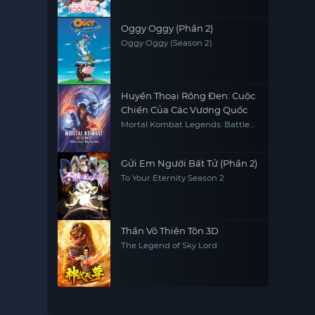
You (Season 3)
Oggy Oggy (Phần 2)
Oggy Oggy (Season 2)
Huyền Thoại Rồng Đen: Cuộc
Chiến Của Các Vương Quốc
Mortal Kombat Legends: Battle
of the Realms
Gửi Em Người Bất Tử (Phần 2)
To Your Eternity Season 2
Thần Võ Thiên Tôn 3D
The Legend of Sky Lord