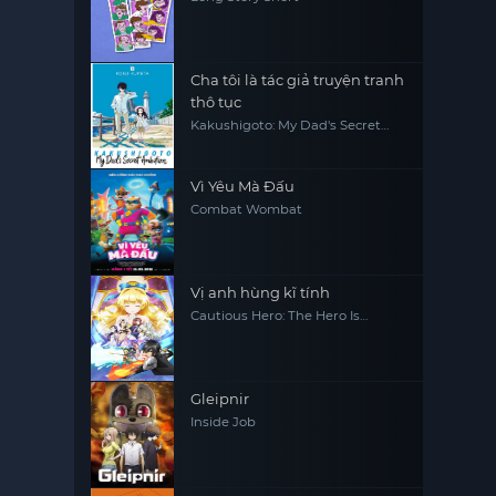
Cha tôi là tác giả truyện tranh
thô tục
Kakushigoto: My Dad's Secret
Ambition
Vì Yêu Mà Đấu
Combat Wombat
Vị anh hùng kĩ tính
Cautious Hero: The Hero Is
Overpowered but Overly
Cautious
Gleipnir
Inside Job