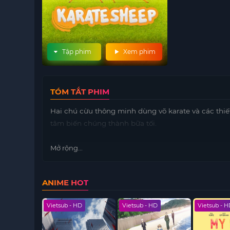
Tập phim
Xem phim
TÓM TẮT PHIM
Hai chú cừu thông minh dùng võ karate và các thiế
tâm biến chúng thành bữa tối.
Mở rộng...
ANIME HOT
 HD
Vietsub - HD
Vietsub - HD
Vietsub - 