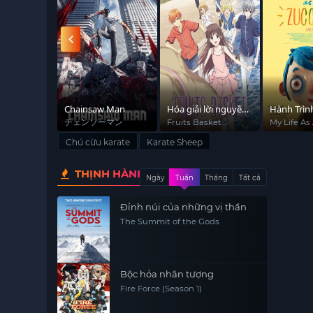
e Children
Chainsaw Man
Hóa giải lời nguyền
Hành Trìn
ết tuổi trẻ
(Phần 2)
Sống
e Children
チェンソーマン
Fruits Basket
My Life As
(Season 2)
Zucchini
Chú cừu karate
Karate Sheep
THỊNH HÀNH
Ngày
Tuần
Tháng
Tất cả
Đỉnh núi của những vị thần
The Summit of the Gods
Bộc hỏa nhân tượng
Fire Force (Season 1)