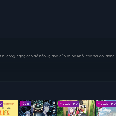
t bị công nghệ cao để bảo vệ đàn của mình khỏi con sói đói đang
HD
Tập 13
Vietsub - HD
Vietsub - HD