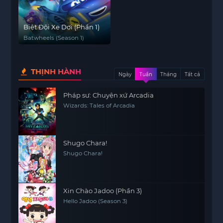
Biệt Đội Xe Dơi (Phần 1)
Batwheels (Season 1)
THỊNH HÀNH
Ngày
Tuần
Tháng
Tất cả
Pháp sư: Chuyện xứ Arcadia
Wizards: Tales of Arcadia
Shugo Chara!
Shugo Chara!
Xin Chào Jadoo (Phần 3)
Hello Jadoo (Season 3)