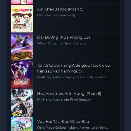
Xin Chào Jadoo (Phần 5)
Hello Jadoo (Season 5)
Đại Đường Thừa Phong Lục
Wind Driver in Tang Dynasty
Tôi rời tổ đội hạng A để giúp học trò cũ
tiến sâu vào hầm ngục!
I Left My A-Rank Party to Help My Former
Students Reach the Dungeon Depths!
Học Viện Siêu Anh Hùng (Phần 8)
My Hero Academia Final Season
Vua Hải Tặc: Đảo Châu Báu
One Piece Golden Island Adventure, One