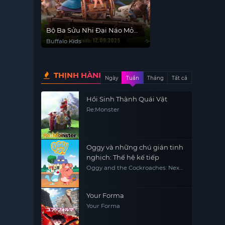
Bộ Ba Sửu Nhi Đại Náo Mỏ
Vàng
Buffalo Kids
THỊNH HÀNH
Ngày
Tuần
Tháng
Tất cả
Hồi Sinh Thành Quái Vật
Re:Monster
Oggy và những chú gián tinh
nghịch: Thế hệ kế tiếp
Oggy and the Cockroaches: Next
Generation
Your Forma
Your Forma