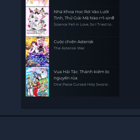
Nhà Khoa Học Rơi Vào Lưới
Tình, Thử Giải Mã Nào r=1-sinθ
Science Fell in Love, So I Tried to
Prove It r=1-sinθ
Cuộc chiến Asterisk
The Asterisk War
Vua Hải Tặc: Thánh kiếm bị
nguyền rủa
One Piece Cursed Holy Sword
One Piece: Norowareta Seiken
(Movie 5)