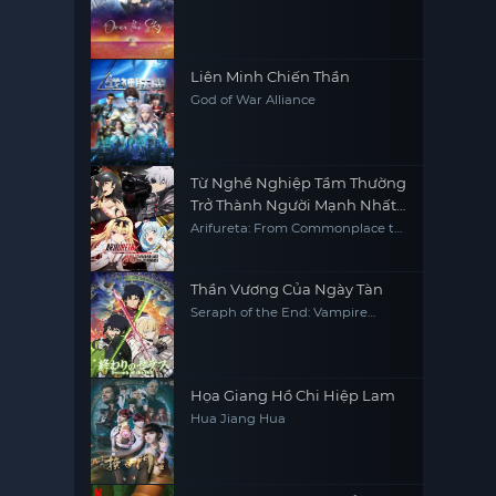
Liên Minh Chiến Thần
God of War Alliance
Từ Nghề Nghiệp Tầm Thường
Trở Thành Người Mạnh Nhất
Thế Giới - Phần 1
Arifureta: From Commonplace to
World's Strongest S1
Thần Vương Của Ngày Tàn
Seraph of the End: Vampire
Reign
Họa Giang Hồ Chi Hiệp Lam
Hua Jiang Hua