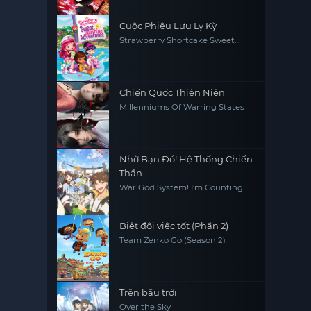
Cuộc Phiêu Lưu Ly Kỳ
Strawberry Shortcake Sweet
Sunshine Adventures
Chiến Quốc Thiên Niên
Millenniums Of Warring States
Nhờ Bạn Đó! Hệ Thống Chiến
Thần
War God System! I’m Counting
On You!
Biệt đội việc tốt (Phần 2)
Team Zenko Go (Season 2)
Trên bầu trời
Over the Sky