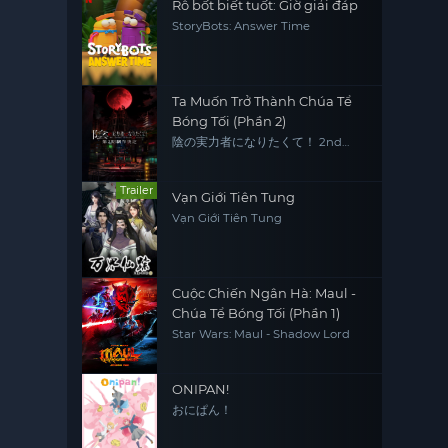
Rô bốt biết tuốt: Giờ giải đáp
StoryBots: Answer Time
Ta Muốn Trở Thành Chúa Tể
Bóng Tối (Phần 2)
陰の実力者になりたくて！ 2nd
season
Trailer
Vạn Giới Tiên Tung
Vạn Giới Tiên Tung
Cuộc Chiến Ngân Hà: Maul -
Chúa Tể Bóng Tối (Phần 1)
Star Wars: Maul - Shadow Lord
ONIPAN!
おにぱん！