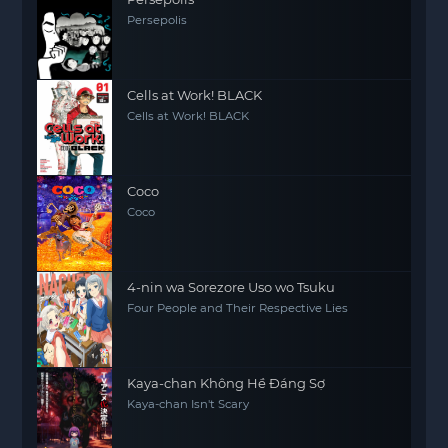
Persepolis
Cells at Work! BLACK
Cells at Work! BLACK
Coco
Coco
4-nin wa Sorezore Uso wo Tsuku
Four People and Their Respective Lies
Kaya-chan Không Hề Đáng Sợ
Kaya-chan Isn't Scary