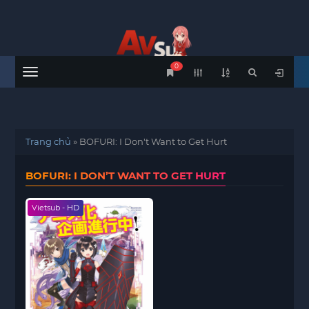
0
Menu
Trang chủ
»
BOFURI: I Don't Want to Get Hurt
BOFURI: I DON’T WANT TO GET HURT
Vietsub - HD