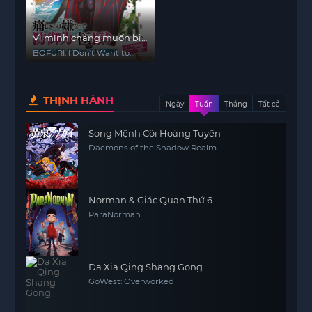
Vì mình chẳng muốn bị
đau nên mình sẽ nâng
BOFURI: I Don't Want to
tối đa lực phòng ngự -
Get Hurt, so I'll Max Out My
Defense. Season 2
mùa 2
THỊNH HÀNH
Ngày
Tuần
Tháng
Tất cả
Song Mệnh Cõi Hoàng Tuyền
Daemons of the Shadow Realm
Norman & Giác Quan Thứ 6
ParaNorman
Da Xia Qing Shang Gong
GoWest: Overworked