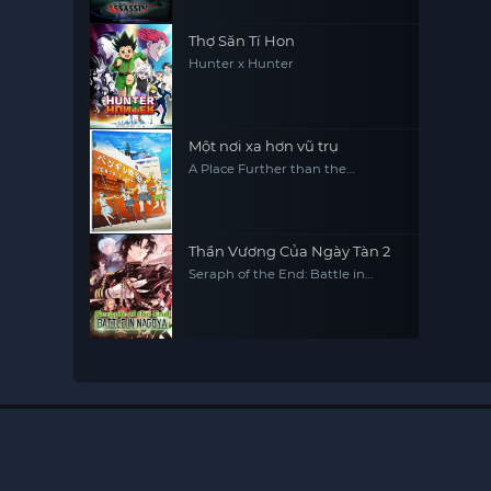
as an Aristocrat, Sekai Saikou no
Ansatsusha, Isekai Kizoku ni
Tensei suru
Thợ Săn Tí Hon
Hunter x Hunter
Một nơi xa hơn vũ trụ
A Place Further than the
Universe
Thần Vương Của Ngày Tàn 2
Seraph of the End: Battle in
Nagoya