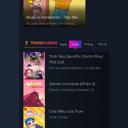
BoJack Horseman - Tập đặc
biệt mừng Giáng Sinh: Điều
BoJack Horseman Christmas
ước giáng sinh của Sabrina
Special: Sabrina's Christmas
Wish
THỊNH HÀNH
Ngày
Tuần
Tháng
Tất cả
Tình Yêu Sau Khi Chinh Phục
Thế Giới
Koi wa Sekai Seifuku no Ato de,
Love After World Domination
Steven Universe (Phần 2)
Steven Universe (Season 2)
Giai điệu của True
True Tunes