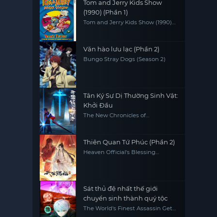
Tom and Jerry Kids Show
(1990) (Phần 1)
Tom and Jerry Kids Show (1990)
(Season 1)
Văn hào lưu lạc (Phần 2)
Bungo Stray Dogs (Season 2)
Tân Ký Sự Dị Thường Sinh Vật:
Khởi Đầu
The New Chronicles of
Extraordinary Beings: Preface
Thiên Quan Tứ Phúc (Phần 2)
Heaven Official's Blessing
(Season 2)
Sát thủ đệ nhất thế giới
chuyển sinh thành quý tộc
The World's Finest Assassin Gets
Reincarnated in Another World