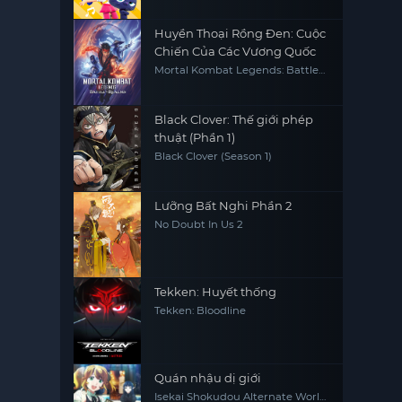
Huyền Thoại Rồng Đen: Cuộc
Chiến Của Các Vương Quốc
Mortal Kombat Legends: Battle
of the Realms
Black Clover: Thế giới phép
thuật (Phần 1)
Black Clover (Season 1)
Lưỡng Bất Nghi Phần 2
No Doubt In Us 2
Tekken: Huyết thống
Tekken: Bloodline
Quán nhậu dị giới
Isekai Shokudou Alternate World