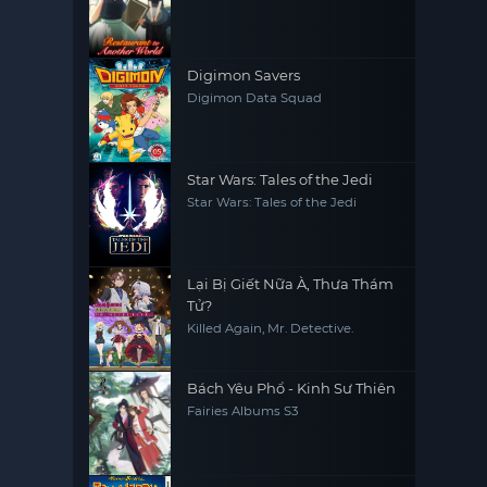
Restaurant The Other World
Dining Hall
Digimon Savers
Digimon Data Squad
Star Wars: Tales of the Jedi
Star Wars: Tales of the Jedi
Lại Bị Giết Nữa À, Thưa Thám
Tử?
Killed Again, Mr. Detective.
Bách Yêu Phổ - Kinh Sư Thiên
Fairies Albums S3