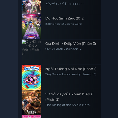
ビルディバイド -#FFFFFF-
Du Học Sinh Zero 2012
Exchange Student Zero
Gia Đình × Điệp Viên (Phần 3)
SPY x FAMILY (Season 3)
Ngôi Trường Nhí Nhố (Phần 1)
Tiny Toons Looniversity (Season 1)
Sự trỗi dậy của khiên hiệp sĩ
(Phần 2)
The Rising of the Shield Hero
(Season 2)