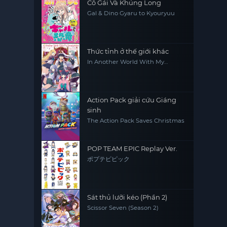
Cô Gái Và Khủng Long
Gal & Dino Gyaru to Kyouryuu
Thức tỉnh ở thế giới khác
In Another World With My
Smartphone
Action Pack giải cứu Giáng
sinh
The Action Pack Saves Christmas
POP TEAM EPIC Replay Ver.
ポプテピピック
Sát thủ lưỡi kéo (Phần 2)
Scissor Seven (Season 2)