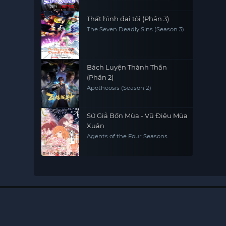
Thất hình đại tội (Phần 3)
The Seven Deadly Sins (Season 3)
Bách Luyện Thành Thần
(Phần 2)
Apotheosis (Season 2)
Sứ Giả Bốn Mùa - Vũ Điệu Mùa
Xuân
Agents of the Four Seasons