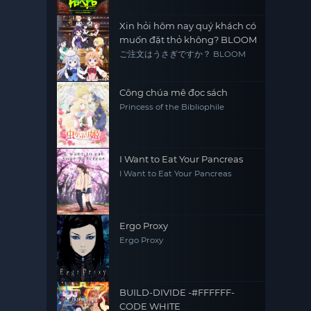
Xin hỏi hôm nay quý khách có
muốn đặt thỏ không? BLOOM
ご注文はうさぎですか？ BLOOM
Công chúa mê đọc sách
Princess of the Bibliophile
I Want to Eat Your Pancreas
I Want to Eat Your Pancreas
Ergo Proxy
Ergo Proxy
BUILD-DIVIDE -#FFFFFF-
CODE WHITE