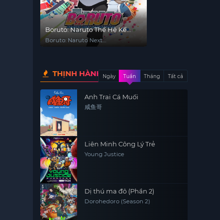
Boruto: Naruto Thế Hệ Kế
Tiếp
Boruto: Naruto Next
Generations
THỊNH HÀNH
Ngày
Tuần
Tháng
Tất cả
Anh Trai Cá Muối
咸鱼哥
Liên Minh Công Lý Trẻ
Young Justice
Dị thú ma đô (Phần 2)
Dorohedoro (Season 2)