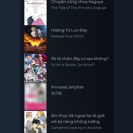
Chuyện công chúa Kaguya
The Tale of The Princess Kaguya
Hoàng Tử Lưu Đày
Release that Witch
Tôi là nhện đấy có sao không?
So I'm a Spider, So What?
Princess Jellyfish
海月姫
Ẩm thực dã ngoại tại dị giới
với kỹ năng không tưởng
Campfire Cooking in Another
World with My Absurd Skill