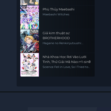
Phù Thủy Maebashi
Maebashi Witches
Giả kim thuật sư:
BROTHERHOOD
Hagane no Renkinjutsushi:
Fullmetal Alchemist Fullmetal
Alchemist (2009) FMA FMAB
Nhà Khoa Học Rơi Vào Lưới
Tình, Thử Giải Mã Nào r=1-sinθ
Science Fell in Love, So I Tried to
Prove It r=1-sinθ