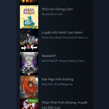
Thỏ Con Dũng Cảm
Brave Bunnies
Luyện Khí Mười Vạn Năm
One Hundred Thousand Years of
Qi Refining
Bastard!!
BASTARD‼ -Heavy Metal, Dark
Fantasy-
Đại Ngư Hải Đường
Big Fish And Begonia
Trailer
Thôn Phệ Tinh Không: Huyết
Lạc Đại Lục