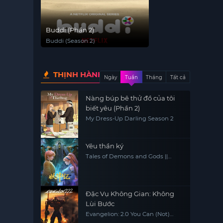
Buddi (Phần 2)
Buddi (Season 2)
THỊNH HÀNH
Ngày
Tuần
Tháng
Tất cả
Nàng búp bê thử đồ của tôi
biết yêu (Phần 2)
My Dress-Up Darling Season 2
Yêu thần ký
Tales of Demons and Gods ||
Tales of Demon and God
Đặc Vụ Không Gian: Không
Lùi Bước
Evangelion: 2.0 You Can (Not)
Advance