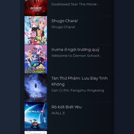
Swallowed Star The Movie:
Xueluo Continent
Shugo Chara!
Shugo Chara!
Iruma ở ngôi trường quỷ
Welcome to Demon School!
Iruma-kun
Tàn Thứ Phẩm: Lưu Đày Tinh
Không
Can Ci Pin: Fangzhu Xingkong
Rô-bốt Biết Yêu
WALL·E